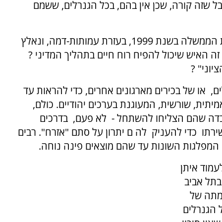
בל שזה קורה, שכן אין בהם, בכל הגנרלים, ששמם
קחו, לדוגמא, את אהוד ברק, מי שגנב את ראשות הממשלה בשנת 1999, בעזרת עמותות-דמה, ונאלץ
זה האיש שיכול להפיח רוח חיים בתהליך המדיני ?
וני" ?
ים, או של בכירים מארגונים אחרים, כדי להראות עד
יתית, שורשית, המעוגנת בערכים יהודיים. כולם,
ובדה שהם הצליחו להשתחל - לא פעם, בדרכים
ירתו כדי להעניק לה ם יתרון על סתם "אזרח". רבים
 המפלגות השונות עד שהם מוצאים פינה נוחה.
לעמוד איתן
בתל אביב
מתה של
 הגנרלים