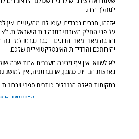
שעמדו אז לצידו, יש להניח שכולם היו אומרים לו ש
למהלך הזה.
אז זהו, חברים נכבדים, עופו לנו מהעיניים. אין לכ
על פני החלק האזרחי במנהיגות הישראלית. לא 
והרבה מאוד-מאוד הרוגים – כבר נגרמו למדינה 
יהירותכם והרדידות האינטלקטואלית שלכם.
לא לשווא, אין אף מדינה מערבית אחת שבה שול
בארצות הברית, כמובן, או בגרמניה, אין למושג גנ
במקומות האלה הגנרלים כותבים ספרי זיכרונות ו
מצאתם טעות או פרס