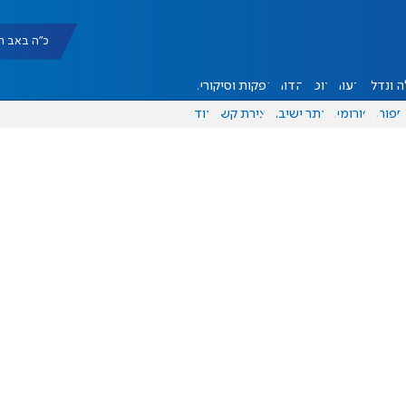
כ"ה באב תשפ"ו |
 ונדל"ן
דעות
אוכל
יהדות
הפקות וסיקורים
ספורט
פורומים
אתר ישיבה
יצירת קשר
עוד