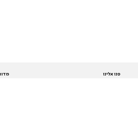
פנו אלינו
מדור
אודות
Pусский
חד
יצירת קשר
عربية
מב
פרסמו אצלנו
בי
תנאי שימוש
פו
מדיניות פרטיות
בא
הצהרת נגישות
בע