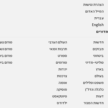
הצהרת נגישות
המייל האדום
עברית
English
מדורים
חדשות
העולם הערבי
פורום צע
מבזקים
תרבות ופנאי
פורום נשו
ביטחוני
ספורט
פורום בי
פוליטי-מדיני
פורומים
פורום בי
בארץ
יהדות
בעולם
צרכנות
משפט ופלילים
אופנה
כלכלה ונדל"ן
מוסיקה
דעות
פיוטקאסט
חדשות המגזר
ילדודס