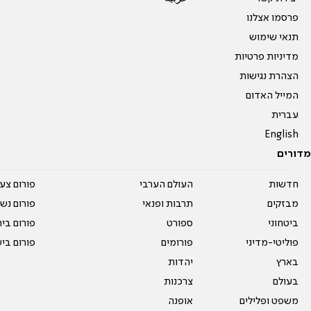
פרסמו אצלנו
תנאי שימוש
מדיניות פרטיות
הצהרת נגישות
המייל האדום
עברית
English
מדורים
חדשות
העולם הערבי
פורום צע
מבזקים
תרבות ופנאי
פורום נשו
ביטחוני
ספורט
פורום בי
פוליטי-מדיני
פורומים
פורום בי
בארץ
יהדות
בעולם
צרכנות
משפט ופלילים
אופנה