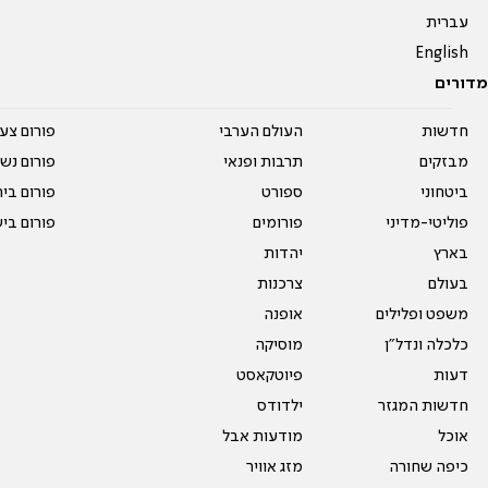
עברית
English
מדורים
חדשות
העולם הערבי
פורום צע
מבזקים
תרבות ופנאי
פורום נשו
ביטחוני
ספורט
פורום בי
פוליטי-מדיני
פורומים
פורום בי
בארץ
יהדות
בעולם
צרכנות
משפט ופלילים
אופנה
כלכלה ונדל"ן
מוסיקה
דעות
פיוטקאסט
חדשות המגזר
ילדודס
אוכל
מודעות אבל
כיפה שחורה
מזג אוויר