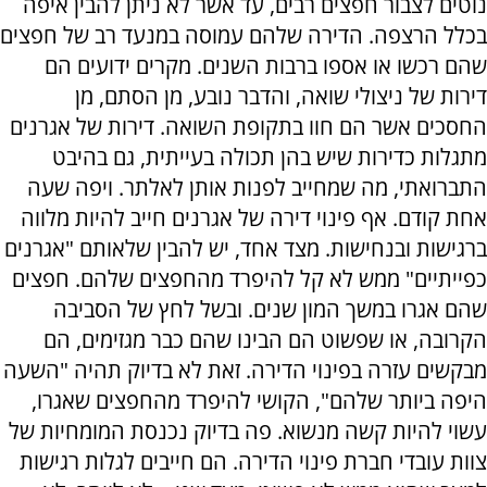
נוטים לצבור חפצים רבים, עד אשר לא ניתן להבין איפה
בכלל הרצפה. הדירה שלהם עמוסה במנעד רב של חפצים
שהם רכשו או אספו ברבות השנים. מקרים ידועים הם
דירות של ניצולי שואה, והדבר נובע, מן הסתם, מן
החסכים אשר הם חוו בתקופת השואה. דירות של אגרנים
מתגלות כדירות שיש בהן תכולה בעייתית, גם בהיבט
התברואתי, מה שמחייב לפנות אותן לאלתר. ויפה שעה
אחת קודם. אף פינוי דירה של אגרנים חייב להיות מלווה
ברגישות ובנחישות. מצד אחד, יש להבין שלאותם "אגרנים
כפייתיים" ממש לא קל להיפרד מהחפצים שלהם. חפצים
שהם אגרו במשך המון שנים. ובשל לחץ של הסביבה
הקרובה, או שפשוט הם הבינו שהם כבר מגזימים, הם
מבקשים עזרה בפינוי הדירה. זאת לא בדיוק תהיה "השעה
היפה ביותר שלהם", הקושי להיפרד מהחפצים שאגרו,
עשוי להיות קשה מנשוא. פה בדיוק נכנסת המומחיות של
צוות עובדי חברת פינוי הדירה. הם חייבים לגלות רגישות