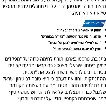
נרצח יהודה דימנטמן הי"ד על ידי מחבלים ערבים מהכפר
סילאת א חארתיה.
עוד באותו נושא:
החוק שיאפשר גידול זקן בצה"ל
ארגוני הימין נגד העסקה: "בגידה בבוחרים"
"תנו לחיילי המילואים להגן על הבית"
חמץ לא יוכנס בפסח לבסיסי צה"ל
בתגובה, פרסמו בארגון תורת לחימה כרזה של "מפקדים
למען ביטחון ישראל" מ2005 בה קראו יחד עם קצינים
בכירים רבים לממשלת שרון לבצע את "תכנית
ההתנתקות" וחוו את דעתם כי היא טובה לביטחון ישראל.
בתורת לחימה תהו: "תגידו, מה עם העצומה הקודמת
שלכם? כבר התנצלתם על איוולת הגירוש מגוש קטיף
לפני שפתחתם בקמפיין חדש על יהודה ושומרון?"