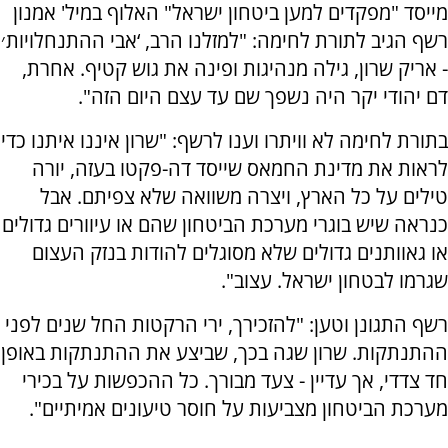
מייסד "מפקדים למען ביטחון ישראל" האלוף במיל' אמנון
רשף הגיב לתורת לחימה: "‏‎‎למזלנו הרב, ‘אבי ההתנחלויות׳
- אריק שרון, גילה מנהיגות ופינה את גוש קטיף. אחרת,
דם יהודי יקר היה נשפך שם עד עצם היום הזה".
בתורת לחימה לא וויתרו וענו לרשף: "שרון איננו איתנו כדי
לראות את מדינת החמאס שייסד דה-פקטו בעזה, יורה
טילים על כל הארץ, ויצרה משוואה שלא צפיתם. אבל
כנראה שיש בוגרי מערכת הביטחון שהם או עיוורים גדולים
או גאוותנים גדולים שלא מסוגלים להודות בנזק העצום
שגרמו לבטחון ישראל. עצוב".
רשף התגונן וטען: "‏‎‎להזכירך, ירי הרקטות החל שנים לפני
ההתנתקות. שרון שגה בכך, שביצע את ההתנתקות באופן
חד צדדי, אך עדיין - צעד מבורך. כל ההכפשות על בכירי
מערכת הביטחון מצביעות על חוסר טיעונים אמיתיים".