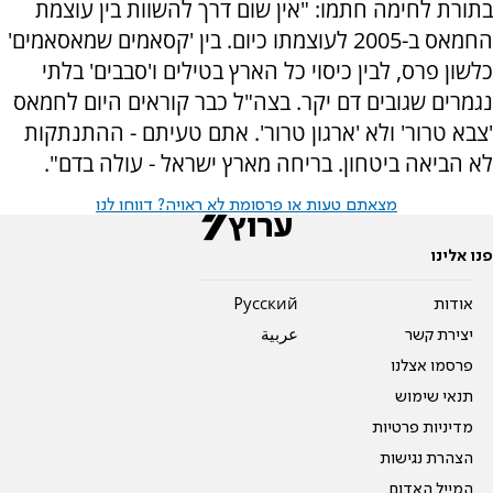
בתורת לחימה חתמו: "אין שום דרך להשוות בין עוצמת
החמאס ב-2005 לעוצמתו כיום. בין 'קסאמים שמאסאמים'
כלשון פרס, לבין כיסוי כל הארץ בטילים ו'סבבים' בלתי
נגמרים שגובים דם יקר. בצה"ל כבר קוראים היום לחמאס
'צבא טרור' ולא 'ארגון טרור'. אתם טעיתם - ההתנתקות
לא הביאה ביטחון. בריחה מארץ ישראל - עולה בדם".
מצאתם טעות או פרסומת לא ראויה? דווחו לנו
פנו אלינו
אודות
Pусский
יצירת קשר
عربية
פרסמו אצלנו
תנאי שימוש
מדיניות פרטיות
הצהרת נגישות
המייל האדום