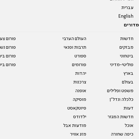
עברית
English
מדורים
חדשות
העולם הערבי
פורום צע
מבזקים
תרבות ופנאי
פורום נשו
ביטחוני
ספורט
פורום בי
פוליטי-מדיני
פורומים
פורום בי
בארץ
יהדות
בעולם
צרכנות
משפט ופלילים
אופנה
כלכלה ונדל"ן
מוסיקה
דעות
פיוטקאסט
חדשות המגזר
ילדודס
אוכל
מודעות אבל
כיפה שחורה
מזג אוויר