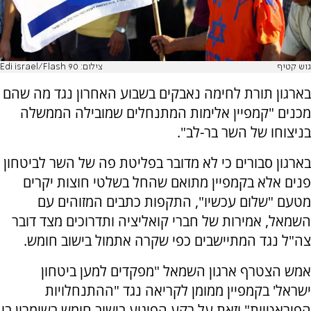
גוש קטיף
צילום: Edi israel/Flash 90
בארגון תורת לחימה נאבקים בשבוע האחרון נגד מה שהם
מכנים "קמפיין אלימות המתנחלים שמובילה הממשלה
בניצוחו של השר בר-לב".
בארגון סבורים כי לא מדובר בפליטת פה של השר לביטחון
פנים אלא בקמפיין מתואם שהחל בשלטי חוצות יקרים
מטעם "שלום עכשיו", התקפות כתבים המזוהים עם
השמאל, אמירות של חברי קואליציה ותדרוכים מצד דובר
צה"ל נגד המתיישבים כפי שקרה אתמול בישוב חומש.
אמש הצטרף ארגון השמאל "מפקדים למען ביטחון
ישראל' בקמפיין ממומן לקריאה נגד "ההתנחלויות
הפיראטיות" וזאת על רקע הפיגוע בישוב חומש בשומרון בו