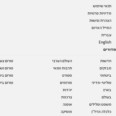
תנאי שימוש
מדיניות פרטיות
הצהרת נגישות
המייל האדום
עברית
English
מדורים
חדשות
העולם הערבי
פורום צע
מבזקים
תרבות ופנאי
פורום נשו
ביטחוני
ספורט
פורום בי
פוליטי-מדיני
פורומים
פורום בי
בארץ
יהדות
בעולם
צרכנות
משפט ופלילים
אופנה
כלכלה ונדל"ן
מוסיקה