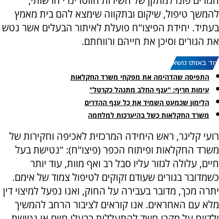
הגורים פונו למתקן של השירות הווטרינרי הרשותי,
להמשך טיפול, שיקום ובתקווה שימצא להם בית מאמץ
בעתיד. יחידת הפיצו"ח פועלת לאיתור הבעלים אשר נטש
את הגורים וסיכן את חייהם ורווחתם.
עוד באותו נושא:
התפיסה שהדהימה את מפקחי משרד החקלאות
עימות חריף: "ענף החלב מתנהל כקרטל"
הלימון שכמעט השמיד את כל ענף ההדרים
משרד החקלאות כשל בהיערכות למלחמה
רועי קליגר, ראש היחידה המרכזית לאכיפה וחקירות של
משרד החקלאות ופיתוח הכפר (פיצו"ח): "נטישת בעל
חיים, עלולה לגזור עליו סבל רב ואף מוות, עוד יותר
כשמדובר בגורים שעודם זקוקים לטיפול צמוד של אימם.
יתרה מכך, מדובר בעבירה על החוק, ואנו נפעל למיצוי דין
מלא עם האחראים. אנו קוראים לציבור הרחב להמשיך
ולדווח על מקרי חשד להתעללות בבעלי חיים או נטישת