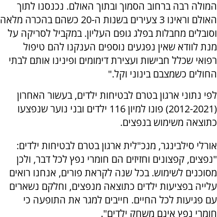
המולה רבה ברחוב הסמוך ובתוך האולם. נכנסנו לתוך
האולם וראינו 3 צעירים בשנות ה-20 כשהם בהכרה מלאה
וסובלים מחבלות בפלג גופם העליון. במקביל לסריקה על
מנת לוודא שאין נפגעים נוספים הענקנו להם טיפול
רפואי שכלל חבישות ועצירת דימומים ופינינו אותם לבתי
החולים כשמצבם בינוני וקל."
לפי נתוני ארגון בטרם לבטיחות ילדים, בעשור האחרון
(2012-2021) פונו למיון 116 ילדים ובני נוער שנפצעו
כתוצאה משימוש בנפצים.
אורלי סילבינגר, מנכ"לית ארגון בטרם לבטיחות ילדים:
"נפצים, קפצונים וחזיזים הם חומרי נפץ לכל דבר, ולכן
מסוכנים לשימוש. בכל שנה לקראת פורים, אנחנו רואים
עלייה בפציעות ילדים כתוצאה מנפצים, וחלקם נשארים
עם פגיעות לכל החיים. חייבים למגר את התופעה כי
חומרי נפץ אינם משחק ילדים".