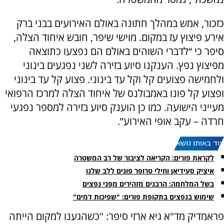
כזכור, אמש במהלך חתונה באולם האירועים בבני ברק
אירע פיצוץ עז במקום. מוישי שיפר, חובש איחוד הצלה,
סיפר כי “לדברי השוהים באולם הם נפצעו כתוצאה
מפיצוץ נפץ. הענקנו סיוע בזירה לשני נפגעים בינוני
ולחמישה פצועים קל וקל עד בינוני. פצוע קל עד בינוני
ופצוע קל פונו באמבולנס של איחוד הצלה למרכז הרפואי
מעייני הישועה. כמו כן הוענק סיוע בזירה למספר נפגעי
חרדה – עקב אופי האירוע”.
עוד באותו נושא:
לקראת פורים: הקריאה לציבור של רב המשטרה
איציק סעידיאן וחילי טרופר פונים ללב שלנו
בשל המלחמה: הרבנים מזהירים מפני נפצים
שימוש בנפצים בתקופת פורים: "שפיכות דמים"
פראמדיק מד"א גיא ארזי סיפר: "כשהגענו למקום הייתה