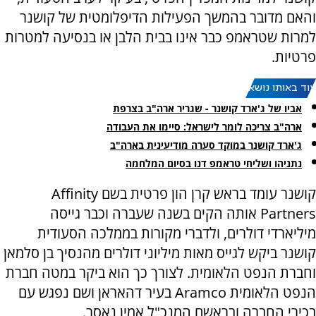
והאם מדובר בהמשך הפעילות הדיפלומטית של קושנר
למרות שטראמפ כבר אינו בבית הלבן או בנסיעה למטרות
פרטיות.
עוד באותו נושא:
אביו של ג'ארד קושנר - שגריר ארה"ב בצרפת
ארה"ב צריכה לומר לישראל: סיימו את העבודה
ג'ארד קושנר במוקד סערה מודיעינית בארה"ב
נתניהו ושליחי טראמפ דנו בסיום המלחמה
קושנר עומד בראש קרן הון פרטית בשם
Affinity
Partners
אותה הקים בשנה שעברה וכבר גייסה
מיליארדי דולרים, ולדברי מקורות בממלכה הסעודית
קושנר ביקש לגייס מאות מיליוני דולרים מהנסיך בן סלמאן
וחברת הנפט הלאומית. לצורך כך הוא ביקר במטה חברת
הנפט הלאומית
Aramco
בעיר דהאראן ושם נפגש עם
בכירי החברה ובראשם המנכ"ל אמין נאסר.