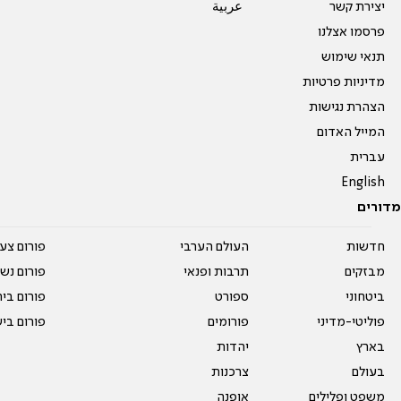
יצירת קשר
عربية
פרסמו אצלנו
תנאי שימוש
מדיניות פרטיות
הצהרת נגישות
המייל האדום
עברית
English
מדורים
חדשות
העולם הערבי
פורום צע
מבזקים
תרבות ופנאי
פורום נשו
ביטחוני
ספורט
פורום בי
פוליטי-מדיני
פורומים
פורום בי
בארץ
יהדות
בעולם
צרכנות
משפט ופלילים
אופנה