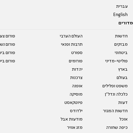
עברית
English
מדורים
חדשות
העולם הערבי
פורום צע
מבזקים
תרבות ופנאי
פורום נשו
ביטחוני
ספורט
פורום בי
פוליטי-מדיני
פורומים
פורום בי
בארץ
יהדות
בעולם
צרכנות
משפט ופלילים
אופנה
כלכלה ונדל"ן
מוסיקה
דעות
פיוטקאסט
חדשות המגזר
ילדודס
אוכל
מודעות אבל
כיפה שחורה
מזג אוויר