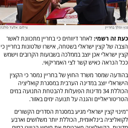
גנץ ומלך בחריין
צילום: אלעד מלכה
כעת זה רשמי:
לאחר דיווחים כי בחריין מתכוונת לאשר
הצבה של קצין ישראלי בשטחה, אישרו שלטונות בחריין כי
קצין ישראלי אכן יוצב בממלכה בשבועות הקרובים וישמש
ככל הנראה כאיש קשר לצי האמריקאי.
בהודעה שמסר משרד החוץ של בחריין נמסר כי הקצין
הישראלי יוצב במדינה הערבית במסגרת קואליציה
הכוללת 34 מדינות הפועלות להבטחת התנועה במים
הטריטוריאליים והגנה על תנועה ימים באזור.
"מינוי קצין ישראלי מגיע במסגרת הסדרים הקשורים
לקואליציה בינלאומית, הכוללת יותר משלושים וארבע
מדינות. הקואליציה מאבטחת את חופש הניווט במים