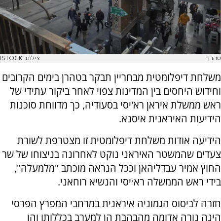
טהרן
צילום: ISTOCK
משלחת דיפלומטית מבחריין תבקר בטהרן בימים הקרובים
וחידוש היחסים בין המדינות צפוי לאחר ביקור עתידי של
ראש ממשלת איראן רא'יסי בסעודיה, כך מדווחת סוכנות
הידיעות האיראנית איסנא.
הידיעה אודות משלחת דיפלומטית זו מצטרפת לשורת
צעדים שהמשטר האיראני נוקט לאחרונה בניצוחו של שר
החוץ אמיר עבדליהאן וככל הנראה מוכתב "מלמעלה",
בידי ראש הממשלה רא׳יסי והנשיא רוחאני.
חזרה לביסוס הגמוניה איראנית במרחבי המפרץ הפרסי
הינה נורה אדומה מהבהבת הן למערב בכללותו והן