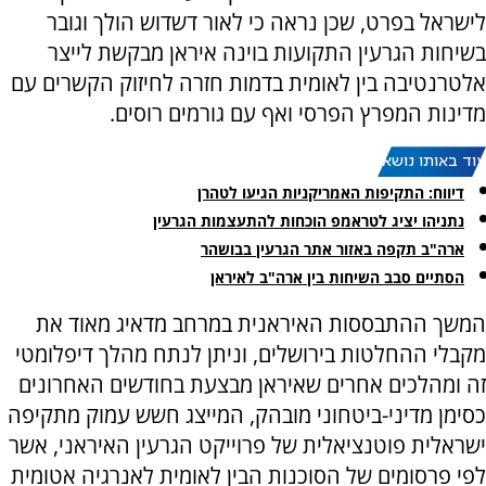
לישראל בפרט, שכן נראה כי לאור דשדוש הולך וגובר
בשיחות הגרעין התקועות בוינה איראן מבקשת לייצר
אלטרנטיבה בין לאומית בדמות חזרה לחיזוק הקשרים עם
מדינות המפרץ הפרסי ואף עם גורמים רוסים.
עוד באותו נושא:
דיווח: התקיפות האמריקניות הגיעו לטהרן
נתניהו יציג לטראמפ הוכחות להתעצמות הגרעין
ארה"ב תקפה באזור אתר הגרעין בבושהר
הסתיים סבב השיחות בין ארה"ב לאיראן
המשך ההתבססות האיראנית במרחב מדאיג מאוד את
מקבלי ההחלטות בירושלים, וניתן לנתח מהלך דיפלומטי
זה ומהלכים אחרים שאיראן מבצעת בחודשים האחרונים
כסימן מדיני-ביטחוני מובהק, המייצג חשש עמוק מתקיפה
ישראלית פוטנציאלית של פרוייקט הגרעין האיראני, אשר
לפי פרסומים של הסוכנות הבין לאומית לאנרגיה אטומית