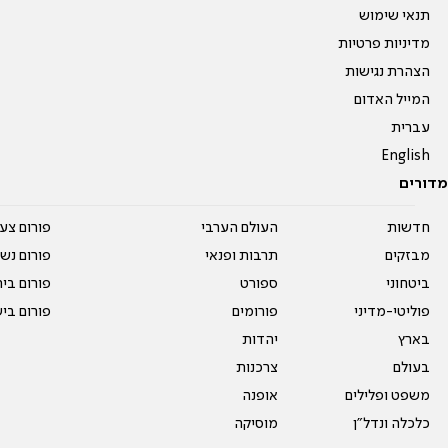
תנאי שימוש
מדיניות פרטיות
הצהרת נגישות
המייל האדום
עברית
English
מדורים
חדשות
העולם הערבי
פורום צע
מבזקים
תרבות ופנאי
פורום נשו
ביטחוני
ספורט
פורום בי
פוליטי-מדיני
פורומים
פורום בי
בארץ
יהדות
בעולם
צרכנות
משפט ופלילים
אופנה
כלכלה ונדל"ן
מוסיקה