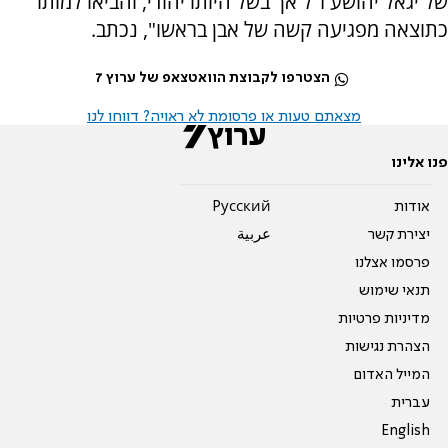
של יגאל יהושע ז"ל אך בשל היותו יהודי, והביאו למותו
כתוצאה מפגיעה קשה של אבן בראשו", נכתב.
הצטרפו לקבוצת הוואטצאפ של ערוץ 7
מצאתם טעות או פרסומת לא ראויה? דווחו לנו
פנו אלינו
אודות
Pусский
יצירת קשר
عربية
פרסמו אצלנו
תנאי שימוש
מדיניות פרטיות
הצהרת נגישות
המייל האדום
עברית
English