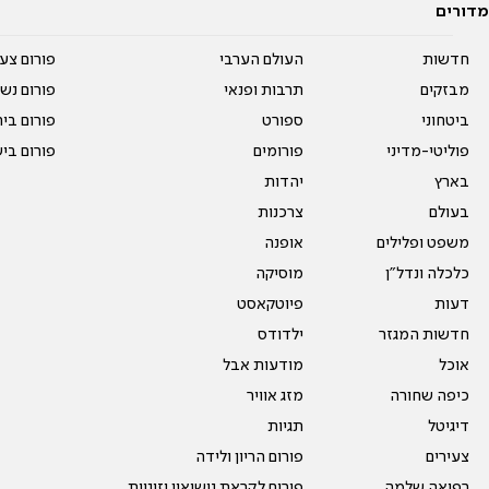
מדורים
חדשות
העולם הערבי
פורום צע
מבזקים
תרבות ופנאי
פורום נשו
ביטחוני
ספורט
פורום בי
פוליטי-מדיני
פורומים
פורום בי
בארץ
יהדות
בעולם
צרכנות
משפט ופלילים
אופנה
כלכלה ונדל"ן
מוסיקה
דעות
פיוטקאסט
חדשות המגזר
ילדודס
אוכל
מודעות אבל
כיפה שחורה
מזג אוויר
דיגיטל
תגיות
צעירים
פורום הריון ולידה
רפואה שלמה
פורום לקראת נישואין וזוגיות