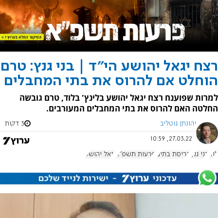
רצח יגאל יהושע הי"ד | בני גנץ: טרם
הוחלט אם להרוס את בתי המחבלים
למרות שפוענח רצח יגאל יהושע בלינץ' בלוד, טרם גובשה
החלטה האם להרוס את בתי המחבלים המעורבים.
יהונתן גוטליב
3 דקות
27.03.22, 10:59
לוד
בני גנץ
הריסת בתים
פרעות תשפ"א
יגאל יהושע