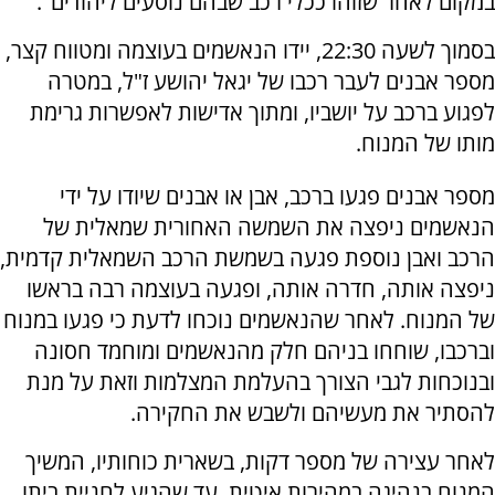
במקום לאחר שזוהו ככלי רכב שבהם נוסעים ליהודים".
בסמוך לשעה 22:30, יידו הנאשמים בעוצמה ומטווח קצר,
מספר אבנים לעבר רכבו של יגאל יהושע ז"ל, במטרה
לפגוע ברכב על יושביו, ומתוך אדישות לאפשרות גרימת
מותו של המנוח.
מספר אבנים פגעו ברכב, אבן או אבנים שיודו על ידי
הנאשמים ניפצה את השמשה האחורית שמאלית של
הרכב ואבן נוספת פגעה בשמשת הרכב השמאלית קדמית,
ניפצה אותה, חדרה אותה, ופגעה בעוצמה רבה בראשו
של המנוח. לאחר שהנאשמים נוכחו לדעת כי פגעו במנוח
וברכבו, שוחחו בניהם חלק מהנאשמים ומוחמד חסונה
ובנוכחות לגבי הצורך בהעלמת המצלמות וזאת על מנת
להסתיר את מעשיהם ולשבש את החקירה.
לאחר עצירה של מספר דקות, בשארית כוחותיו, המשיך
המנוח בנהיגה במהירות איטית, עד שהגיע לחניית ביתו