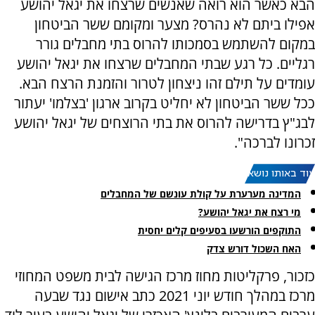
הבא כאשר הוא רואה שאנשים שרצחו את יגאל יהושע
אפילו ביתם לא נהרס? מצער ומקומם ששר הביטחון
במקום להשתמש בסמכותו להרוס בתי מחבלים גורר
רגליים. כל רגע שבתי המחבלים שרצחו את יגאל יהושע
עומדים על תילם זהו ניצחון לטרור והזמנת הרצח הבא.
ככל ששר הביטחון לא יחליט בקרוב ארגון 'בצלמו' יעתור
לבג"ץ בדרישה להרוס את בתי הרוצחים של יגאל יהושע
זכרונו לברכה".
עוד באותו נושא:
המדינה מערערת על קולת עונשם של המחבלים
מי רצח את יגאל יהושע?
התוקפים הורשעו בסעיפים קלים יחסית
האח השכול דורש צדק
כזכור, פרקליטות מחוז מרכז הגישה לבית משפט המחוזי
מרכז במהלך חודש יוני 2021 כתב אישום נגד שבעה