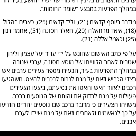
ערבים המעורבים בלינץ' האכזרי של יגאל יהושע בעיר לוד
במהלך הפרעות במבצע "שומר החומות".
מודבר ביוסף קדאים (21), וליד קדאים (25), כארים בהלול
(18), איאד מרחאלה (20), חאלד חסונה (51), אחמד דנון
(25) וכאמל אללה (21).
על פי כתב האישום שהוגש על ידי עו"ד יעל עצמון ולירון
שטרית לאחר הלווייתו של מוסא חסונה, ערבי שנורה
במהלך התפרעות בעיר, הבעירו מספר צעירים ערבים אש
בצדי הכביש וזאת על מנת לגרום לרכבים להאט. משהגיעו
רכבים לאזור האש והאטו את נסיעתם, ביצעו הצעירים
פעולות על מנת לבדוק את זהותם של הנוסעים ברכב.
משזיהו הצעירים כי מדובר ברכב שבו נוסעים יהודים הודיעו
על כך לנאשמים ולאחרים וזאת על מנת שיידו לעברו
אבנים.