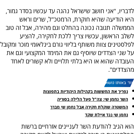
לדבריו, "אני חושב שישראל נהגה עד עכשיו בסדר גמור,
היא הודיעה שהיא חוקרת, הרמטכ"ל, שרים וראש
הממשלה תגובה נכונה בהחלט וגם מהירה, אבל זה טוב
לשלב הראשון, עכשיו צריך ללכת לחקירה, להציע
לפלסטינים צוות משותף בליווי גורם בינלאומי מוכר ומקובל
על שני הצדדים שיוסיף גם את המימד המקצועי וגם את
העובדה שהוא או היא בלתי תלויים ולא קשורים לאחד
מהצדדים".
עוד באותו נושא:
נפריך את החששות בקהילות היהודיות בתפוצות
השר נחמן שי: צה"ל פעל הלילה בסוריה
המשטרה שוקלת חקירה אבל נחמן שי מברך
נחמן שי נגד איילת שקד
הוא הגיב להודעת השר לעניינים אזרחיים ברשות