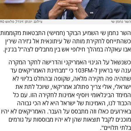
השר נחמן שי
צילום: יונתן זינדל, פלאש 90
השר נחמן שי השמיע הבוקר (חמישי) התבטאות מקוממות
כשהתייחס לחקירת מותה של עיתונאית אל ג'זירה שירין
אבו עאקלה במהלך חילופי אש בין מחבלים לצה"ל בג'נין.
כשנשאל על הגינוי האמריקני והדרישה לחקר המקרה
ענה שי בראיון ל-103FM כי "מבחינת האמריקאים עד
שתהיה פה חקירה מלאה, שקופה ובהחלט בליווי לא
ישראלי, אולי צריך פתולוג אמריקאי, שיוכל לתת את
המימד הבינלאומי ויוסיף אמינות לחקירה הזו. עם כל
הכבוד לנו, האמינות של ישראל היא לא הכי גבוהה
באירועים כאלו וזה מתבסס על העבר. האמריקאים לא יהיו
מוכנים לקבל תוצאות שהן לא יהיו מבוססות על גורמים
בלתי תלויים".