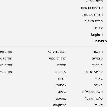
תנאי שימוש
מדיניות פרטיות
הצהרת נגישות
המייל האדום
עברית
English
מדורים
חדשות
העולם הערבי
פורום צע
מבזקים
תרבות ופנאי
פורום נשו
ביטחוני
ספורט
פורום בי
פוליטי-מדיני
פורומים
פורום בי
בארץ
יהדות
בעולם
צרכנות
משפט ופלילים
אופנה
כלכלה ונדל"ן
מוסיקה
דעות
פיוטקאסט