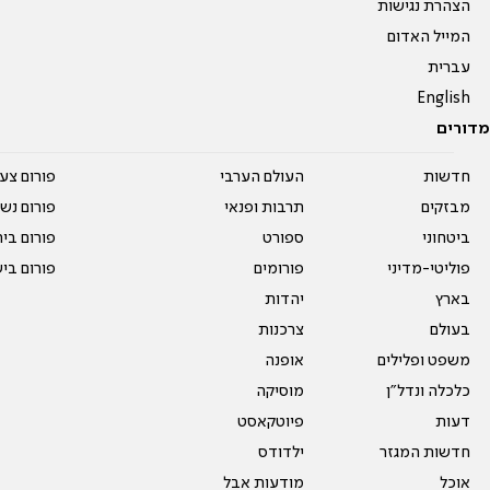
הצהרת נגישות
המייל האדום
עברית
English
מדורים
חדשות
העולם הערבי
פורום צע
מבזקים
תרבות ופנאי
פורום נשו
ביטחוני
ספורט
פורום בי
פוליטי-מדיני
פורומים
פורום בי
בארץ
יהדות
בעולם
צרכנות
משפט ופלילים
אופנה
כלכלה ונדל"ן
מוסיקה
דעות
פיוטקאסט
חדשות המגזר
ילדודס
אוכל
מודעות אבל