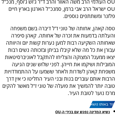
OU העולמי הרב משה האוור והרב ד"ר ג'וש ג'וסף, מנכ"ל
OU ישראל הרב אבי ברמן, סמנכ"ל הארגון בארץ חיים
פלזנר ומשתתפים נוספים.
טסה קאהן, אחותה של טוני ז"ל דיברה בשם משפחה
והעלתה בדמעות את זכרה של אחותה. קאהן סיפרה
שאחותה השקיעה רבות למען נערות קשות יום והיוותה
עבורן את כל מה שלא קיבלו בביתן ובזכותה נשים רבות
יצאו ממעגל המצוקה והצליחו להתקבל לאוניברסיטאות
המובילות ושיקמו את חייהן. לפני שלוש שנים הגיעה
משפחת קאהן לשדרות ולאחר ששמעו על ההתמודדויות
הרבות אותם עוברים בנות ובני העיר החליטו כי אין דרך
טובה יותר להמשיך את פועלה של טוני ז"ל מאשר להקים
מרכז נוער לטובת העיר.
עוד באותו נושא:
נשיא המדינה נפגש עם בכירי ה-OU