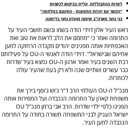
למרות ההתבוללות, עלייה בביקוש לכשרות
"הקשר עם יהדות התפוצות - התעצם במלחמה"
בני נוער מארה"ב שיפצו מועדון נוער בדימונה
ראש העיר אלון דוידי הודה בשמו ובשם תושבי העיר על
התרומה ואמר כי "מחמם את הלב לראות את טוב ואת
האכפתיות אותה מפגינים יהודים מקנדה הרחוקה למען
אחיהם שבישראל". דוידי הודה לאנשי ה-OU על פעילותם
רבת השנים בעיר ואמר ארגון ה-OU נמצא בעיר שדרות
כבר עשרים ושתיים שנה ולא רק בעת שהעיר עולה
לכותרות.
מנכ"ל ה-OU העולמי הרב ד"ר ג'וש ג'וסף בירך את
משפחת קאהן על התרומה הנכבדה ועל המסירות אותה
הפגינו כלפי ילדי שדרות. הרב אבי ברמן מנכ"ל OU
ישראל העניק לבני המשפחה תשורה בתודה על התרומה
הנכבדה למען העיר.