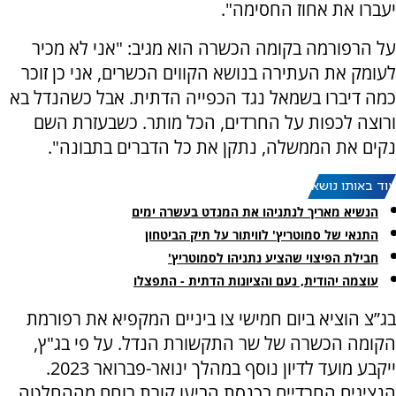
יעברו את אחוז החסימה".
על הרפורמה בקומה הכשרה הוא מגיב: "אני לא מכיר
לעומק את העתירה בנושא הקווים הכשרים, אני כן זוכר
כמה דיברו בשמאל נגד הכפייה הדתית. אבל כשהנדל בא
ורוצה לכפות על החרדים, הכל מותר. כשבעזרת השם
נקים את הממשלה, נתקן את כל הדברים בתבונה".
עוד באותו נושא:
הנשיא מאריך לנתניהו את המנדט בעשרה ימים
התנאי של סמוטריץ' לוויתור על תיק הביטחון
חבילת הפיצוי שהציע נתניהו לסמוטריץ'
עוצמה יהודית, נעם והציונות הדתית - התפצלו
בג”צ הוציא ביום חמישי צו ביניים המקפיא את רפורמת
הקומה הכשרה של שר התקשורת הנדל. על פי בג"ץ,
ייקבע מועד לדיון נוסף במהלך ינואר-פברואר 2023.
הנציגים החרדיים בכנסת הביעו קורת רוחם מההחלטה.