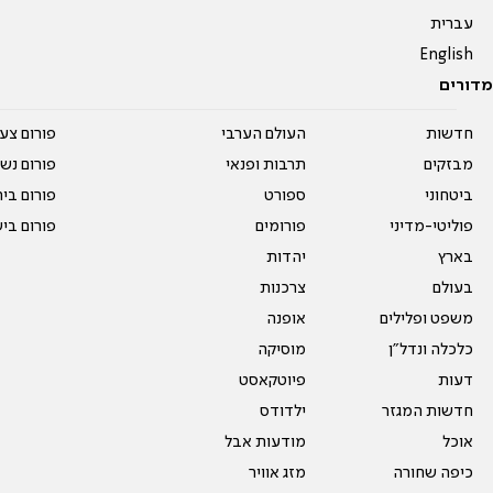
עברית
English
מדורים
חדשות
העולם הערבי
פורום צע
מבזקים
תרבות ופנאי
פורום נשו
ביטחוני
ספורט
פורום בי
פוליטי-מדיני
פורומים
פורום בי
בארץ
יהדות
בעולם
צרכנות
משפט ופלילים
אופנה
כלכלה ונדל"ן
מוסיקה
דעות
פיוטקאסט
חדשות המגזר
ילדודס
אוכל
מודעות אבל
כיפה שחורה
מזג אוויר