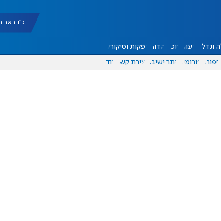
כ"ו באב תשפ"ו |
 ונדל"ן
דעות
אוכל
יהדות
הפקות וסיקורים
ספורט
פורומים
אתר ישיבה
יצירת קשר
עוד