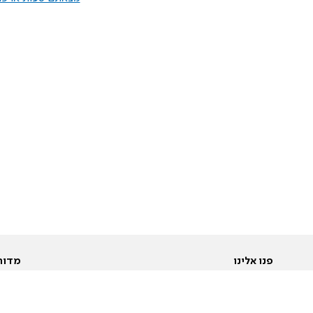
פנו אלינו
מדור
אודות
Pусский
חד
יצירת קשר
عربية
מב