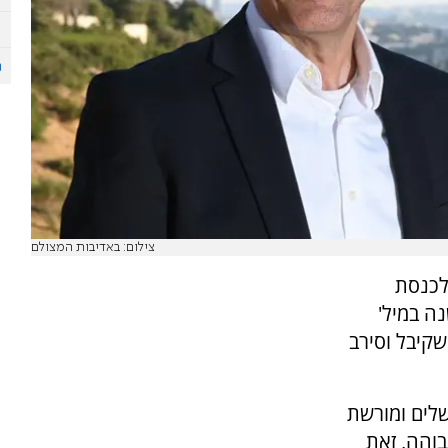
צילום: באדיבות המצולם
לכנסת
נה במיל'
קיבל וסירב
שלים ומורשת
והה, זאת