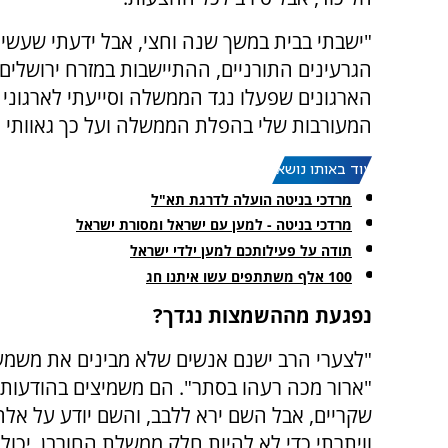
"ישבתי בבית במשך שנה וחצי, אבל ידעתי שעשית
הגרעינים התורניים, ההתיישבות במזרח ירושלי
הארגונים שפעלו נגד הממשלה וסייעתי לארגוני
המעורבות שלי בהפלת הממשלה ועל כך גאוותי ה
עוד באותו נושא:
מרדכי בניטה הועלה לדרגת תא"ל
מרדכי בניטה - למען עם ישראל ומסורת ישראל
תודה על פעילותכם למען ילדי ישראל
100 אלף משתתפים עשו איתנו חג
נפגעת מההשמצות נגדך?
"לצערי הרב ישנם אנשים שלא מבינים את משמע
"ארור מכה רעהו בסתר". הם משמיצים בהודעות 
שקריים, אבל השם ירא ללבב, והשם יודע על אל
וויתרתי כדי לא להיות חלק ממשלת החורבן. יכולת