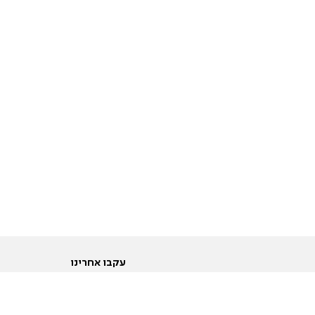
עקבו אחרינו
ות
טוויטר
ם הריון ולידה
פייסבוק