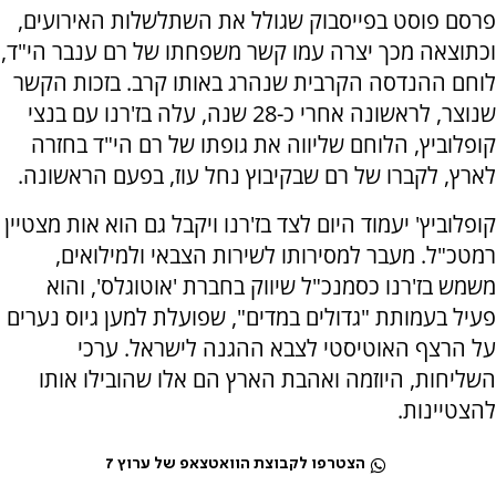
פרסם פוסט בפייסבוק שגולל את השתלשלות האירועים,
וכתוצאה מכך יצרה עמו קשר משפחתו של רם ענבר הי"ד,
לוחם ההנדסה הקרבית שנהרג באותו קרב. בזכות הקשר
שנוצר, לראשונה אחרי כ-28 שנה, עלה בז'רנו עם בנצי
קופלוביץ, הלוחם שליווה את גופתו של רם הי"ד בחזרה
לארץ, לקברו של רם שבקיבוץ נחל עוז, בפעם הראשונה.
קופלוביץ' יעמוד היום לצד בז'רנו ויקבל גם הוא אות מצטיין
רמטכ"ל. מעבר למסירותו לשירות הצבאי ולמילואים,
משמש בז'רנו כסמנכ"ל שיווק בחברת 'אוטוגלס', והוא
פעיל בעמותת "גדולים במדים", שפועלת למען גיוס נערים
על הרצף האוטיסטי לצבא ההגנה לישראל. ערכי
השליחות, היוזמה ואהבת הארץ הם אלו שהובילו אותו
להצטיינות.
הצטרפו לקבוצת הוואטצאפ של ערוץ 7