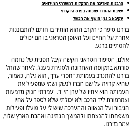
הרבנות האריכה את ההקלות למשרתי המילואים
ישיבת ההסדר שזכתה בפרס היוקרתי
עקיבא ביגמן חושף את הכשל
בז'רנו סיפר כי הקרב ההוא הותיר בו חותם להתבוננות
אחרת על החיים ועל האופן הטראגי בו הם יכולים
להסתיים ברגע.
אולם, הסיפור הטראגי הקשה קיבל תפנית של נחמה
פורתא בתקופה האחרונה ולסגירת מעגל. לאחר שהחל
בז'רנו להתנדב בעמותת "חסדי ערן", הוא גילה, כאמור,
שהיא קרויה על שם חברו לנשק ושמי שמפעיל את
העמותה הוא אחיו של ערן הי"ד. "עמדתי חנוק מדמעות
וצמרמורת ליד הרכב ולא יכולתי שלא לספר על אחיו
הגיבור ועל הגאווה וההערכה שיש לי על פועלו ופעילות
משפחתו להנצחתו ולהמשך הנתינה ואהבת הארץ שלו",
אמר בז'רנו.