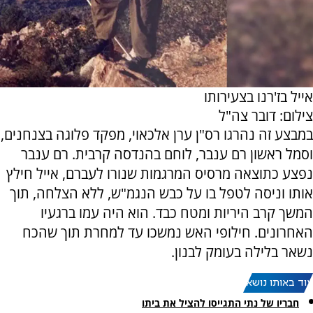
אייל בז'רנו בצעירותו
צילום: דובר צה"ל
במבצע זה נהרגו רס"ן ערן אלכאוי, מפקד פלוגה בצנחנים,
וסמל ראשון רם ענבר, לוחם בהנדסה קרבית. רם ענבר
נפצע כתוצאה מרסיס המרגמות שנורו לעברם, אייל חילץ
אותו וניסה לטפל בו על כבש הנגמ"ש, ללא הצלחה, תוך
המשך קרב היריות ומטח כבד. הוא היה עמו ברגעיו
האחרונים. חילופי האש נמשכו עד למחרת תוך שהכח
נשאר בלילה בעומק לבנון.
עוד באותו נושא:
חבריו של נתי התגייסו להציל את ביתו