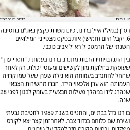
אייל בז'רנו
צילום: דובר צה"ל
רס"ן (במיל') אייל בז'רנו, כיום משרת כקצין באג"ם בחטיבה
6, יקבל היום (חמישי) אות בטקס מצטייני המילואים
השנתי של הרמטכ"ל רא"ל אביב כוכבי.
בין התנדבויותיו הרבות מתנדב בז'רנו בעמותת "חסדי ערן"
שעוסקת בחלוקת מזון לקשישים ומעוטי יכולת. רק לאחר
שהחל להתנדב בעמותה הוא גילה שערן שעל שמו קרויה
העמותה הוא ערן אלכאוי הי"ד, חברו מהשירות הצבאי
שנהרג לידו במהלך פעילות מבצעית בעומק לבנון לפני 28
שנה.
בז'רנו גדל בבת ים, והתגייס בשנת 1989 לחטיבת גבעתי
ושירת שם כלוחם בגדוד צבר. לאחר זמן קצר יצא לקורס
מפקדים, ובסיום הקורס חזר לפקד על טירונים.