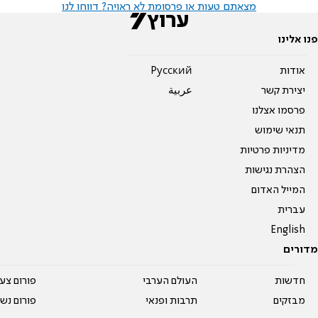
מצאתם טעות או פרסומת לא ראויה? דווחו לנו
פנו אלינו
אודות
Pусский
יצירת קשר
عربية
פרסמו אצלנו
תנאי שימוש
מדיניות פרטיות
הצהרת נגישות
המייל האדום
עברית
English
מדורים
חדשות
העולם הערבי
פורום צע
מבזקים
תרבות ופנאי
פורום נשו