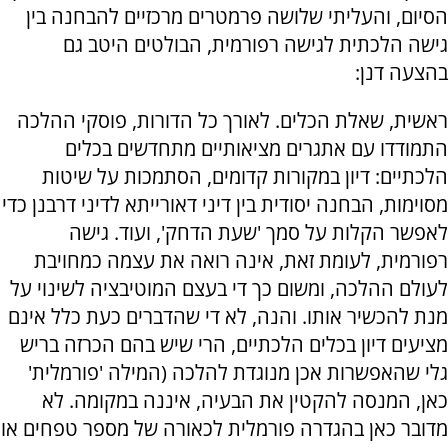
הסיום, והעליתי שלושה פרמטרים מרכזיים להבחנה בין
גישה הלכתית לגישה רפורמית, הבולטים היטב גם
בהצעה דנן:
ראשית, שאלת הכלים. לאורך כל הדורות, פוסקי ההלכה
התמודדו עם אתגרים מציאותיים מתחדשים בכלים
הלכתיים: דיון במקורות קדומים, הסתמכות על שיטות
מסוימות, הבחנה יסודית בין דיני דאורייתא לדיני דרבנן כדי
לאפשר הקלות על סמך 'שעת הדחק', ועוד. גישה
רפורמית, לעומת זאת, אינה רואה את עצמה כמחויבת
לעולם ההלכה, ומשום כך די בעצם המוטיבציה לשינוי על
מנת להכשיר אותו. והנה, לא די שהדברים כעת כלל אינם
מציעים דיון בכלים הלכתיים, הרי שיש בהם הכרזה בריש
גלי שהאפשרות אכן מנוגדת להלכה (המילה 'פורמלית'
כאן, המנסה להקטין את הבעיה, איננה במקומה. לא
מדובר כאן בהגדרה פורמלית לכאורה של מספר טפחים או