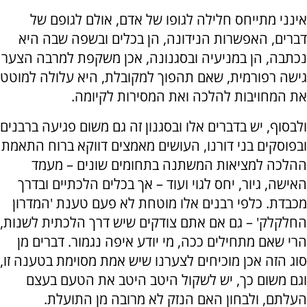
אינני מתייחס חלילה לגופו של אדם, אולם לגופם של
דברים, האפשרות הנידונה, הן בכלים ובשפה שבה היא
נכתבה, הן במניעיה ובסגנונה, אכן משקפת למרבה הצער
גישה רפורמית, שאם תהפוך למקובלת, היא עלולה למוטט
את המחויבות להלכה ואת המסירות לקיומה.
ולבסוף, יש בדברים אלו ובסגנון זה גם משום פגיעה ברבנים
ובפוסקים בני דורנו, העושים מאמצים דווקא ברוח התאמת
ההלכה למציאות המשתנה בתחומים שונים – מעמד
האישה, גיור, יחס לגוי ועוד – אך בכלים הלכתיים ובדרך
מכבדת. כלפי רבנים אלו מוטחת לא פעם טענת 'המדרון
החלקלק' – גם אם אתם צודקים שיש דרך הלכתית לשנות,
הרי שאם מתחילים ככה, מי יודע איפה נגמור. דברים מן
סוג הזה אכן מוכיחים לצערנו שיש אמת מסוימת בטענה זו,
וגם משום כך, יש לשקול היטב היטב את הטעם בעצם
העלתם, ולבחון האם הנזק לא מרובה מן התועלת.