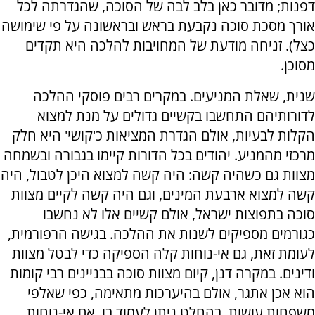
דפנות; מדובר כאן בלב לבה של הסוכה, שהגדרתה לכל
אורך מסכת סוכה נקבעת בראש ובראשונה על פי שימושה
כצל). זניחה מודעת של המחויבות להלכה היא תקדים
מסוכן.
שנית, שאלת המניעים. במקרים רבים פוסקי ההלכה
לדורותיהם התחשבו בקשיים גדולים על מנת למצוא
הקלות לבעיות, אולם הגדרת המציאות כ'קושי' היא חלק
מרכזי מהמניע. יהודים בכל הדורות קיימו בגבורה ובשמחה
מצוות גם כשהיה קשה: היה קשה למצוא היכן לטבול, היה
קשה למצוא ארבעת המינים, וגם היה קשה לקיים מצוות
סוכה בתפוצות ישראל, אולם קשיים אלו לא נחשבו
כגורמים מספיקים לשנות את ההלכה. בגישה הרפורמית,
לעומת זאת, גם אי-נוחות קלה הספיקה כדי לבטל מצוות
ודינים. במקרה דנן, קיום מצוות סוכה בבניינים רבי קומות
הוא אכן אתגר, אולם בהיערכות מתאימה, כפי שאלפי
משפחות עושות, בהחלט ניתן לעמוד בו. אם אי-נוחות