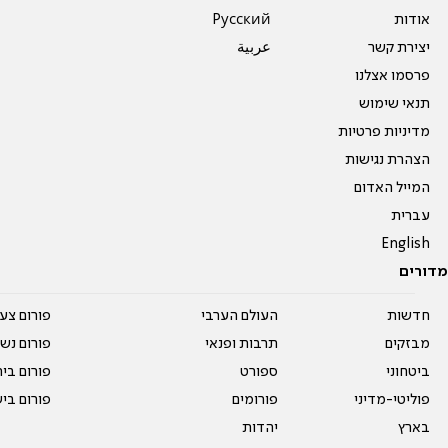
אודות
Pусский
יצירת קשר
عربية
פרסמו אצלנו
תנאי שימוש
מדיניות פרטיות
הצהרת נגישות
המייל האדום
עברית
English
מדורים
חדשות
העולם הערבי
פורום צע
מבזקים
תרבות ופנאי
פורום נשו
ביטחוני
ספורט
פורום בי
פוליטי-מדיני
פורומים
פורום בי
בארץ
יהדות