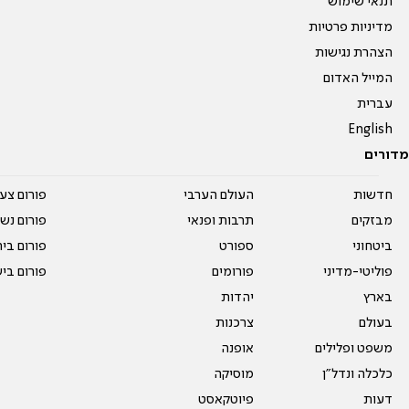
תנאי שימוש
מדיניות פרטיות
הצהרת נגישות
המייל האדום
עברית
English
מדורים
חדשות
העולם הערבי
פורום צע
מבזקים
תרבות ופנאי
פורום נשו
ביטחוני
ספורט
פורום בי
פוליטי-מדיני
פורומים
פורום בי
בארץ
יהדות
בעולם
צרכנות
משפט ופלילים
אופנה
כלכלה ונדל"ן
מוסיקה
דעות
פיוטקאסט