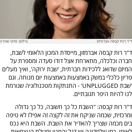
ד"ר רות קבסה אברמזון
צילום: מוקי שוורץ
ד"ר רות קבסה אברמזון, מייסדת המכון הלאומי לשבת,
חברה וכלכלה, מתארחת אצל דודו סעדה ומספרת על
המיזם שדואג ללכידות חברתית, 'שבת ירוקה', ואיך מעלים
פריון כלכלי במשק באמצעות באמצעות יום מנוחה. וגם
'שבת UNPLUGGED' - התנתקות מטכנולוגיה שגורמת
לנו להיות היפר תגובתיים.
ד"ר רות קבסה: "השבת כל כך חשובה, כל כך גדולה
ומרכזית, שכמה שניקח את זה לקצה זה אפילו לא טיפה
בים מכמה שצריך להאדיר את השבת. השבת היא נכס
לאומי. כמו שלמדינה יש דגל והמנון ומגילת העצמאות