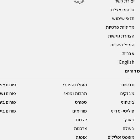
יצירת קשר
عربية
פרסמו אצלנו
תנאי שימוש
מדיניות פרטיות
הצהרת נגישות
המייל האדום
עברית
English
מדורים
חדשות
העולם הערבי
פורום צע
מבזקים
תרבות ופנאי
פורום נשו
ביטחוני
ספורט
פורום בי
פוליטי-מדיני
פורומים
פורום בי
בארץ
יהדות
בעולם
צרכנות
משפט ופלילים
אופנה