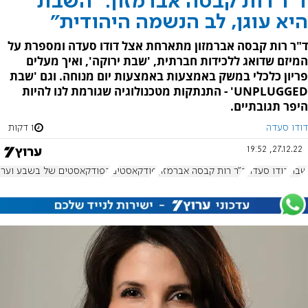
ד"ר רות קבסה אברמזון: "השבת
היא עוגן, לב הנשמה היהודית"
ד"ר רות קבסה אברמזון מתארחת אצל דודו סעדה ומספרת על
המיזם שדואג ללכידות חברתית, 'שבת ירוקה', ואיך מעלים
פריון כלכלי במשק באמצעות באמצעות יום מנוחה. וגם 'שבת
UNPLUGGED' - התנתקות מטכנולוגיה שגורמת לנו להיות
היפר תגובתיים.
דודו סעדה
1 דקות
27.12.22, 19:52
שבת
דודו סעדה
ד"ר רות קבסה אברמזון
פודקאסטים
הפודקאסטים של בשבע וערוץ