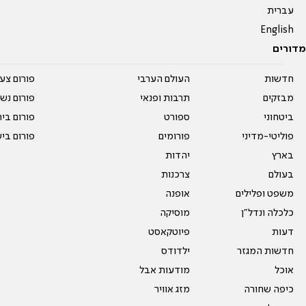
עברית
English
מדורים
חדשות
העולם הערבי
פורום צע
מבזקים
תרבות ופנאי
פורום נשו
ביטחוני
ספורט
פורום בי
פוליטי-מדיני
פורומים
פורום בי
בארץ
יהדות
בעולם
צרכנות
משפט ופלילים
אופנה
כלכלה ונדל"ן
מוסיקה
דעות
פיוטקאסט
חדשות המגזר
ילדודס
אוכל
מודעות אבל
כיפה שחורה
מזג אוויר