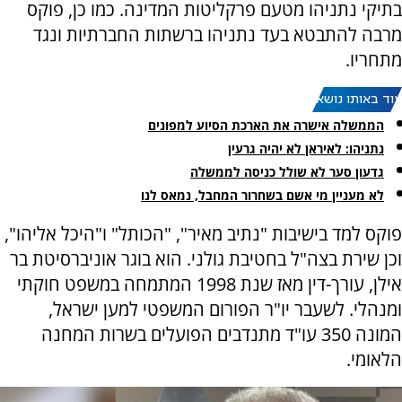
בתיקי נתניהו מטעם פרקליטות המדינה. כמו כן, פוקס
מרבה להתבטא בעד נתניהו ברשתות החברתיות ונגד
מתחריו.
עוד באותו נושא:
הממשלה אישרה את הארכת הסיוע למפונים
נתניהו: לאיראן לא יהיה גרעין
גדעון סער לא שולל כניסה לממשלה
לא מעניין מי אשם בשחרור המחבל, נמאס לנו
פוקס למד בישיבות "נתיב מאיר", "הכותל" ו"היכל אליהו",
וכן שירת בצה"ל בחטיבת גולני. הוא בוגר אוניברסיטת בר
אילן, עורך-דין מאז שנת 1998 המתמחה במשפט חוקתי
ומנהלי. לשעבר יו"ר הפורום המשפטי למען ישראל,
המונה 350 עו"ד מתנדבים הפועלים בשרות המחנה
הלאומי.