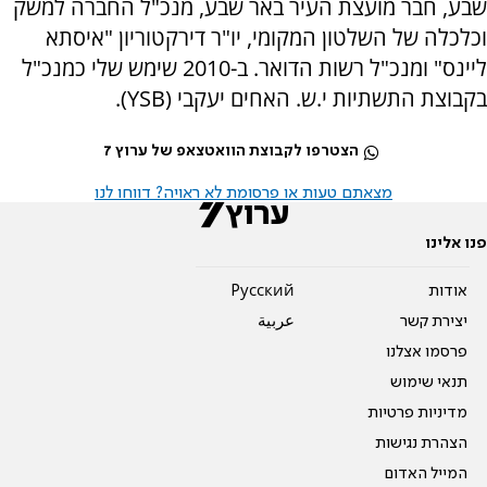
שבע, חבר מועצת העיר באר שבע, מנכ"ל החברה למשק
וכלכלה של השלטון המקומי, יו"ר דירקטוריון "איסתא
ליינס" ומנכ"ל רשות הדואר. ב-2010 שימש שלי כמנכ"ל
בקבוצת התשתיות י.ש. האחים יעקבי (YSB).
הצטרפו לקבוצת הוואטצאפ של ערוץ 7
מצאתם טעות או פרסומת לא ראויה? דווחו לנו
פנו אלינו
אודות
Pусский
יצירת קשר
عربية
פרסמו אצלנו
תנאי שימוש
מדיניות פרטיות
הצהרת נגישות
המייל האדום