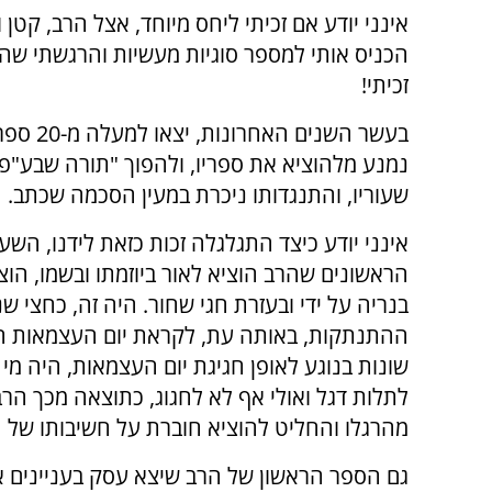
אינני יודע אם זכיתי ליחס מיוחד, אצל הרב, קטן 
הכניס אותי למספר סוגיות מעשיות והרגשתי שהרב 
זכיתי!
בעשר הש
נמנע מלהוציא את ספריו, ולהפוך "תורה שבע"פ
שעוריו, והתנגדותו ניכרת במעין הסכמה שכתב.
אינני יודע כיצד התגלגלה זכות כזאת לידנו, השע
הראשונים שהרב הוציא לאור ביוזמתו ובשמו, הוצא
בנריה על ידי ובעזרת חגי שחור. היה זה, כחצי ש
ההתנתקות, באותה עת, לקראת יום העצמאות הי
שונות בנוגע לאופן חגיגת יום העצמאות, היה מי
לתלות דגל ואולי אף לא לחגוג, כתוצאה מכך הרב
מהרגלו והחליט להוציא חוברת על חשיבותו של ה
גם הספר הראשון של הרב שיצא עסק בעניינים א