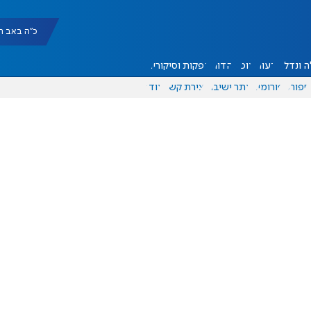
כ"ה באב תשפ"ו |
 ונדל"ן
דעות
אוכל
יהדות
הפקות וסיקורים
ספורט
פורומים
אתר ישיבה
יצירת קשר
עוד