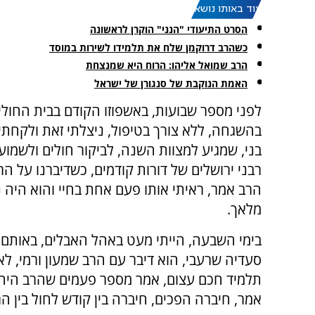
עוד באותו נושא:
הסרט התיעודי "הנני" הוקרן לראשונה
כשהרב דרוקמן שלח את תלמידו לשירות במוסד
הרב שמואל אליהו: הרוח היא שמנצחת
האמת הנוקבת של סנגורן של ישראל
לפני מספר שבועות, באשפוזו הקודם בבית החולי
בהשגחה, ללא צורך בטיפול, ניצלתי זאת ולקחתי
בני, שמגיע למצוות השנה, לביקור חולים ולשמוע
רבני ירושלים של דורות קודמים, כשדיברנו על ה
הרב אמר, ראיתי אותו פעם אחת בחיי והוא היה 
מלאך.
בימי השבעה, הייתי מעט באהל האבלים, באותם ר
סעדיה שרעבי, הוא דיבר עם הרב שמעון ורמי, לא
תלמיד חכם עצום, אמר מספר פעמים שהרב היה 
אמר, חיברה הפכים, חיברה בין קודש לחול בין