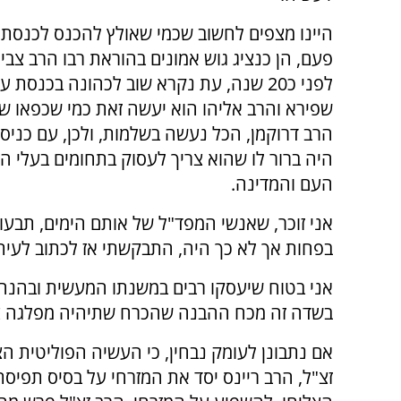
היינו מצפים לחשוב שכמי שאולץ להכנס לכנסת
פעם, הן כנציג גוש אמונים בהוראת רבו הרב צבי 
לפני כ20 שנה, עת נקרא שוב לכהונה בכנסת ע
שפירא והרב אליהו הוא יעשה זאת כמי שכפאו ש
הרב דרוקמן, הכל נעשה בשלמות, ולכן, עם כניס
היה ברור לו שהוא צריך לעסוק בתחומים בעלי 
העם והמדינה.
אני זוכר, שאנשי המפד"ל של אותם הימים, תבע
בפחות אך לא כך היה, התבקשתי אז לכתוב לעיתו
אני בטוח שיעסקו רבים במשנתו המעשית ובהנהג
בשדה זה מכח ההבנה שהכרח שתיהיה מפלגה צי
אם נתבונן לעומק נבחין, כי העשיה הפוליטית ה
זצ"ל, הרב ריינס יסד את המזרחי על בסיס תפיס