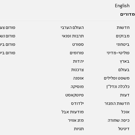
English
מדורים
חדשות
העולם הערבי
פורום צע
מבזקים
תרבות ופנאי
פורום נשו
ביטחוני
ספורט
פורום בי
פוליטי-מדיני
פורומים
פורום בי
בארץ
יהדות
בעולם
צרכנות
משפט ופלילים
אופנה
כלכלה ונדל"ן
מוסיקה
דעות
פיוטקאסט
חדשות המגזר
ילדודס
אוכל
מודעות אבל
כיפה שחורה
מזג אוויר
דיגיטל
תגיות