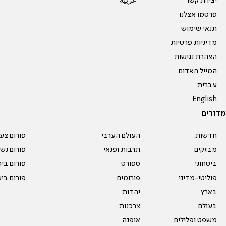
יצירת קשר
عربية
פרסמו אצלנו
תנאי שימוש
מדיניות פרטיות
הצהרת נגישות
המייל האדום
עברית
English
מדורים
חדשות
העולם הערבי
פורום צע
מבזקים
תרבות ופנאי
פורום נשו
ביטחוני
ספורט
פורום בי
פוליטי-מדיני
פורומים
פורום בי
בארץ
יהדות
בעולם
צרכנות
משפט ופלילים
אופנה