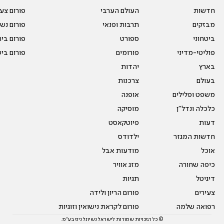
חדשות
העולם הערבי
פורום צע
מבזקים
תרבות ופנאי
פורום נשו
ביטחוני
ספורט
פורום בי
פוליטי-מדיני
פורומים
פורום בי
בארץ
יהדות
בעולם
צרכנות
משפט ופלילים
אופנה
כלכלה ונדל"ן
מוסיקה
דעות
פיוטקאסט
חדשות המגזר
ילדודס
אוכל
מודעות אבל
כיפה שחורה
מזג אוויר
דיגיטל
תגיות
צעירים
פורום הריון ולידה
רפואה שלמה
פורום לקראת נישואין וזוגיות
© כל הזכויות שמורות לישראל נשיונל ניוז בע"מ.