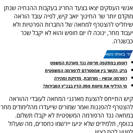
אנשי העסקים יצאו בצעד החריג בעקבות ההנחיה שנתן
מוקדם יותר שר החינוך יואב קיש, לפיה עובד הוראה
שיחליט להצטרף למחאה של החברות הפרטיות ולא
יעבוד מחר, ינוכה לו יום חופש והוא לא יקבל שכר
כבשגרה.
עוד באותו נושא:
רוטמן במתקפה חריפה נגד מערכת המשפט
ברק: הקשר בין אמסטרדם לרפורמה המשפטית
רפורמה עכשיו - מורחבת, מדויקת ומהירה
מי הדליף את טיוטת פסק הדין בבג"ץ הסבירות?
קיש התייחס להצעת מארגני המחאה לעובדי ההוראה
להצטרף להפגנות ואמר שמורים שייעדרו מהלימודים מחר
במחאה נגד הרפורמה המשפטית לא יקבלו תשלום.
בנוסף, תלמידים שלא יגיעו יירשמו כחסרים, מה שעלול
לפגוע להם בציון.