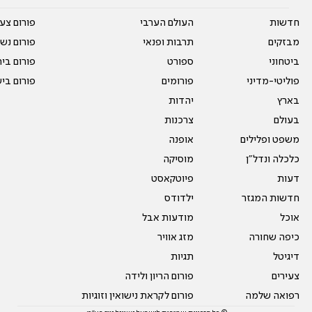
חדשות
העולם הערבי
פורום צע
מבזקים
תרבות ופנאי
פורום נשו
ביטחוני
ספורט
פורום בי
פוליטי-מדיני
פורומים
פורום בי
בארץ
יהדות
בעולם
צרכנות
משפט ופלילים
אופנה
כלכלה ונדל"ן
מוסיקה
דעות
פיוטקאסט
חדשות המגזר
ילדודס
אוכל
מודעות אבל
כיפה שחורה
מזג אוויר
דיגיטל
תגיות
צעירים
פורום הריון ולידה
רפואה שלמה
פורום לקראת נישואין וזוגיות