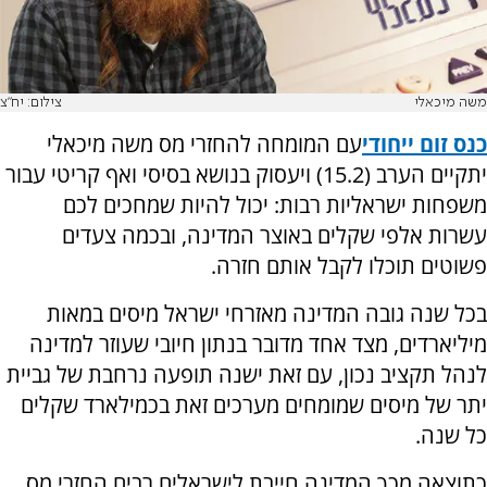
משה מיכאלי
צילום: יח"צ
כנס זום ייחודי
עם המומחה להחזרי מס משה מיכאלי
יתקיים הערב (15.2) ויעסוק בנושא בסיסי ואף קריטי עבור
משפחות ישראליות רבות: יכול להיות שמחכים לכם
עשרות אלפי שקלים באוצר המדינה, ובכמה צעדים
פשוטים תוכלו לקבל אותם חזרה.
בכל שנה גובה המדינה מאזרחי ישראל מיסים במאות
מיליארדים, מצד אחד מדובר בנתון חיובי שעוזר למדינה
לנהל תקציב נכון, עם זאת ישנה תופעה נרחבת של גביית
יתר של מיסים שמומחים מערכים זאת בכמילארד שקלים
כל שנה.
כתוצאה מכך המדינה חייבת לישראלים רבים החזרי מס,