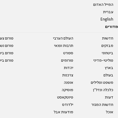
המייל האדום
עברית
English
מדורים
חדשות
העולם הערבי
פורום צע
מבזקים
תרבות ופנאי
פורום נשו
ביטחוני
ספורט
פורום בי
פוליטי-מדיני
פורומים
פורום בי
בארץ
יהדות
בעולם
צרכנות
משפט ופלילים
אופנה
כלכלה ונדל"ן
מוסיקה
דעות
פיוטקאסט
חדשות המגזר
ילדודס
אוכל
מודעות אבל