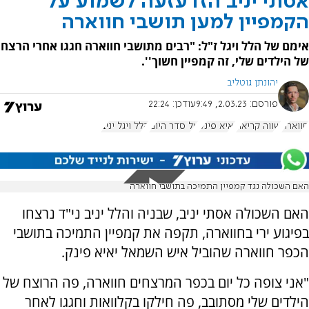
אסתי יניב הזדעזעה לשמוע על
הקמפיין למען תושבי חווארה
אימם של הלל ויגל ז"ל: "רבים מתושבי חווארה חגגו אחרי הרצח
של הילדים שלי, זה קמפיין חשוך''.
יהונתן גוטליב
פורסם:
2.03.23, 9:49
עודכן:
22:24
חווארה
שווה קריאה
יאיא פינק
על סדר היום
הלל ויגל יניב
האם השכולה נגד קמפיין התמיכה בתושבי חווארה
האם השכולה אסתי יניב, שבניה והלל יניב ני"ד נרצחו
בפיגוע ירי בחווארה, תקפה את קמפיין התמיכה בתושבי
הכפר חווארה שהוביל איש השמאל יאיא פינק.
"אני צופה כל יום בכפר המרצחים חווארה, פה הרוצח של
הילדים שלי מסתובב, פה חילקו בקלוואות וחגגו לאחר