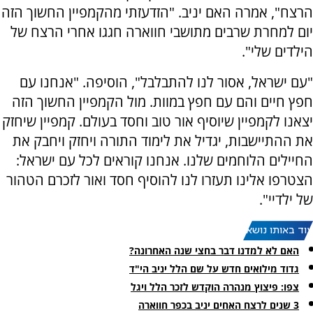
הרצח", אמרה האם יניב. "הזדעזתי מהקמפיין החשוך הזה
יום למחרת שרבים מתושבי חווארה חגגו אחרי הרצח של
הילדים שלי".
"עם ישראל, אסור לנו להתבלבל", הוסיפה. "אנחנו עם
חפץ חיים והם עם חפץ במוות. מול הקמפיין החשוך הזה
יצאנו לקמפיין שיוסיף אור טוב וחסד בעולם. קמפיין שיחזק
את ההתיישבות, יגדיל את לימוד התורה ויחזק ויחבק את
החיילים הלוחמים שלנו. אנחנו קוראים לכל עם ישראל:
הצטרפו אלינו תעזרו לנו להוסיף חסד ואור לזכרם הטהור
של ילדיי".
עוד באותו נושא:
האם לא למדנו דבר בחצי שנה האחרונה?
גדוד מילואים חדש על שם הלל יניב הי"ד
צפו: פיצוץ מנהרה הוקדש לזכר הלל ויגל
3 שנים לרצח האחים יניב בכפר חווארה