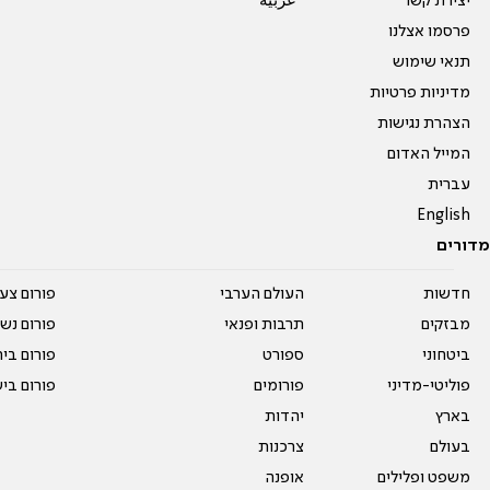
יצירת קשר
عربية
פרסמו אצלנו
תנאי שימוש
מדיניות פרטיות
הצהרת נגישות
המייל האדום
עברית
English
מדורים
חדשות
העולם הערבי
פורום צע
מבזקים
תרבות ופנאי
פורום נשו
ביטחוני
ספורט
פורום בי
פוליטי-מדיני
פורומים
פורום בי
בארץ
יהדות
בעולם
צרכנות
משפט ופלילים
אופנה