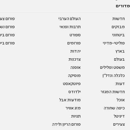
מדורים
חדשות
העולם הערבי
פורום צע
מבזקים
תרבות ופנאי
פורום נשו
ביטחוני
ספורט
פורום בי
פוליטי-מדיני
פורומים
פורום בי
בארץ
יהדות
בעולם
צרכנות
משפט ופלילים
אופנה
כלכלה ונדל"ן
מוסיקה
דעות
פיוטקאסט
חדשות המגזר
ילדודס
אוכל
מודעות אבל
כיפה שחורה
מזג אוויר
דיגיטל
תגיות
צעירים
פורום הריון ולידה