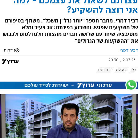
עצרתם לשאול את עצמכם - למה
אני רוצה להשקיע?
דביר דמרי, מחבר הספר "יותר נדל"ן משכל", משתף בסיפורם
של משקיעים שפגש. והשבוע בפינתנו: זוג צעיר ומלא
מוטיבציה שיחד עם שלושה חברים מהצוות חלמו לטוס ולכבוש
את "ההשקעות של הגדולים"
דביר דמרי
1 דקות
12.03.23, 20:30
נדל"ן
השקעות
דביר דמרי