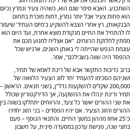
ורק כאשר הכנסנו את אבא של רינת לתמונה הזוג
השתכנע. האבא סיפר שגם הוא, כשהיה צעיר ונמרץ (כיום
הוא פחות צעיר אבל יותר נמרץ, דמות מוכרת בתחום
הבנקאות), רץ אחרי הצבא להשקיע ב'מיזם העתיד' שיעזור
לו להתחיל את החיים מנקודת מוצא אחרת, ועד היום הוא
ממתין לחלוקת הרווחים. "אם אצליח למנוע מכם את
עוגמת הנפש שהייתה לי באותן השנים, ארגיש שכל
ההפסד היה שווה בשבילכם", אמר.
ברוב נדיבות התקשר אבא של רינת לאמא של תמיר,
ושניהם הסכימו להעמיד יחד לזוג הצעיר הלוואה של
200,000 שקלים להשקעות נדל"ן, בשני תנאים. הראשון –
תמיר ורינת ינהלו את ההשקעה, אך הדירקטוריון שכולל
את שני ההורים יאשר כל צעד, והרווחים יתחלקו בשווה בין
ההורים והזוג הצעיר. אם יהיו הפסדים – בני הזוג יחזירו
כ־25 אחוז מההון במשך החיים. והתנאי הנוסף – פעם
בחצי שנה, פגישת עדכון במסעדה סינית, על חשבון