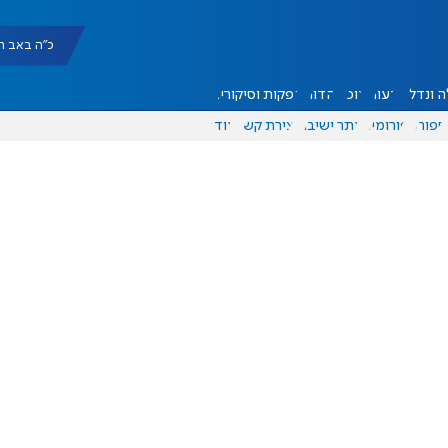
כ"ה באב תשפ"ו |
 ונדל"ן
דעות
אוכל
יהדות
הפקות וסיקורים
ספורט
פורומים
אתר ישיבה
יצירת קשר
עוד