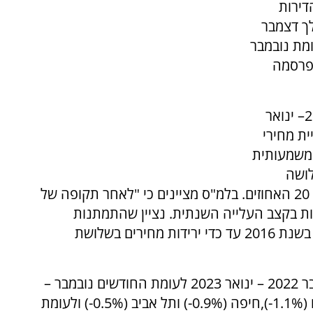
דירות
לך דצמבר
2023 בשיעור מינורי של 0.1% לעומת נובמבר
ת שפרסמה
לעומת התקופה המקבילה אשתקד (דצמבר 2021– ינואר
שיעור עליית מחירי
מתנות משמעותית
לושה
חודשים כבר חצתה ההתייקרות השנתית את רף 20 האחוזים. בלמ"ס מציינים כי "לאחר תקופה של
ת בקצב העלייה השנתית. נציין שהתמתנות
משמעותית קודמת בקצב עליית המחירים החלה בשנת 2016 עד כדי ירידות מחירים בשלושת
בפילוח מחירי הדירות לפי מחוזות בחודשים דצמבר 2022 – ינואר 2023 לעומת החודשים נובמבר –
דצמבר 2022, חלה ירידת מחיר במחוזות ירושלים (1.1%-),חיפה (0.9%-) ותל אביב (0.5%-) ולעומת