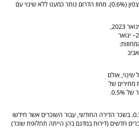
זאת חלה עליית מחיר במחוזות המרכז (1.3%) והצפון (0.6%). מחוז הדרום נותר כמעט ללא שינוי עם
בהשוואה בין התקופה הנוכחית דצמבר 2022 – ינואר 2023,
לעומת התקופה המקבילה אשתקד, דצמבר 2021– ינואר
מחוזות:
),צפון (16.0%),תל אביב
שינוי, אולם
 מחירים של
0.5%.
סעיף שכר דירה ללא שכירות ציבורית עלה ב-0.5%. בשכר הדירה החודשי, עבור השוכרים אשר חידשו
-4.4% במחיר ועבור שוכרים חדשים (דירות במדגם בהן הייתה תחלופת שוכר)