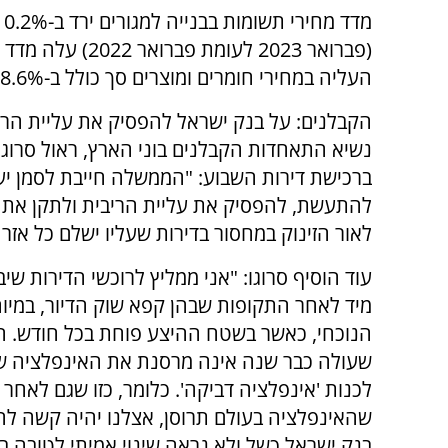
העליה במחירי חומרים ומוצרים סך כולל ב-8.6% ומחירי שכר העבודה באחוז.
הקבלנים: על בנק ישראל להפסיק את עליית הרי
נשיא התאחדות הקבלנים בוני הארץ, ראול סרוגו
ברכישת דירות השבוע: "הממשלה חייבת לסמן יעד 
להתעשת, להפסיק את עליית הריבית ולתקן את הע
לאור הזינוק במחסור בדירות שעליו ישלם כל אזר
עוד הוסיף סרוגו: "אני ממליץ לרוכשי הדירות שי
מיד לאחר התקופות שבהן קפא שוק הדיור, במיו
הנוכחי, כאשר בשטח ההיצע פוחת בכל חודש. ה
שעולה כבר שנה אינה מרסנת את האינפלציה שכ
לכנות 'אינפלציה דביקה'. כלומר, כזו שגם לאחר
שהאינפלציה בעולם תרוסן, אצלנו יהיה קשה לה
בנק ישראל כשל ולא נראה שינוי אמיתי לטובה ב