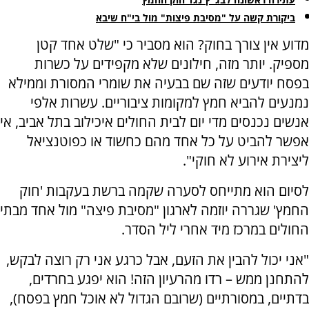
ביקורת קשה על "מסיבת פיצות" מול בי"ח שיבא
מדוע אין צורך בחוק? הוא מסביר כי "שלט אחד קטן
מספיק. יותר מזה, חילונים שלא מקפידים על כשרות
בפסח יודעים שזה שם בבעיה את שומרי המסורת וממילא
נמנעים להביא חמץ למקומות ציבוריים. עשרות אלפי
אנשים נכנסים מדי יום לבית החולים איכילוב בתל אביב, אי
אפשר להביט על כל אחד מהם כחשוד או כפוטנציאל
ליצירת אירוע לא חוקי".
לסיום הוא מתייחס לסערה שקמה ברשת בעקבות 'חוק
החמץ' שגררה יוזמה לארגון "מסיבת פיצה" מול אחד מבתי
החולים במרכז מיד אחרי ליל הסדר.
"אני יכול להבין את הזעם, אבל כרגע אני רק רוצה לבקש,
להתחנן ממש – רדו מהרעיון הזה! הוא יפגע בחרדים,
בדתיים, במסורתיים (שרובם הגדול לא אוכל חמץ בפסח),