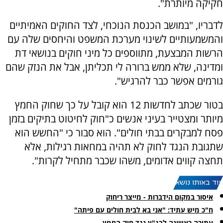
חקיקה מיותרת".
לדבריו, "במושב הכנסת הנוכחי, לצד החוקים האמיתיים
והמשמעותיים לשינוי מערכת המשפט והיחסים שלה עם
הרשות המבצעת, מתווספים כל מיני חוקים בנושאי דת
ומדינה, שלא ממש ברורה לי תכליתן, אבל את הנזק שהם
גורמים אפשר כבר להרגיש".
בטור שכתב לחדשות 12 הוא קובל על כך שחוק החמץ
מיותר ומצטייר בעיני אנשים כ"חוק לחיטוט בתיקים בזמן
פסח למבקרים בבתי חולים". הוא סבור כי "החשש הוא
שתגובת הנגד לחוק לא תהיה במחאות רגילות, אלא
תחצה קווים אדומים, משהו שכבר מתחיל לקרות".
עוד באותו נושא:
איסור במקום הידברות - מייצר ריחוק
ח"כ מיש עתיד: "אני בא לבית חולים עם פיתה"
עתירה ראשונה לבג"ץ נגד חוק החמץ