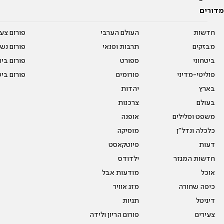
מדורים
חדשות
העולם הערבי
פורום צע
מבזקים
תרבות ופנאי
פורום נשו
ביטחוני
ספורט
פורום בי
פוליטי-מדיני
פורומים
פורום בי
בארץ
יהדות
בעולם
צרכנות
משפט ופלילים
אופנה
כלכלה ונדל"ן
מוסיקה
דעות
פיוטקאסט
חדשות המגזר
ילדודס
אוכל
מודעות אבל
כיפה שחורה
מזג אוויר
דיגיטל
תגיות
צעירים
פורום הריון ולידה