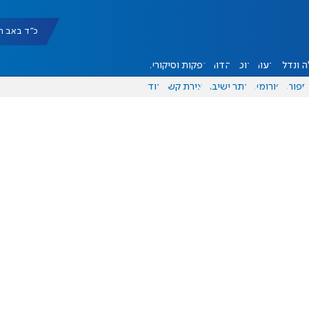
כ"ד באב תשפ"ו |
 ונדל"ן
דעות
אוכל
יהדות
הפקות וסיקורים
ספורט
פורומים
אתר ישיבה
יצירת קשר
עוד