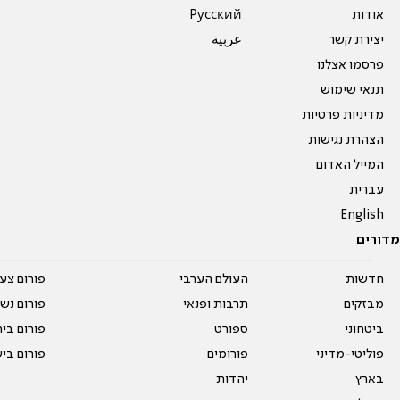
אודות
Pусский
יצירת קשר
عربية
פרסמו אצלנו
תנאי שימוש
מדיניות פרטיות
הצהרת נגישות
המייל האדום
עברית
English
מדורים
חדשות
העולם הערבי
פורום צע
מבזקים
תרבות ופנאי
פורום נשו
ביטחוני
ספורט
פורום בי
פוליטי-מדיני
פורומים
פורום בי
בארץ
יהדות