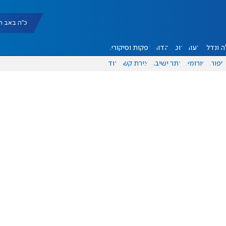
כ"ה באב תשפ"ו |
 ונדל"ן
דעות
אוכל
יהדות
הפקות וסיקורים
ספורט
פורומים
אתר ישיבה
יצירת קשר
עוד