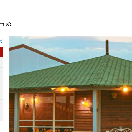
2 דקות
א