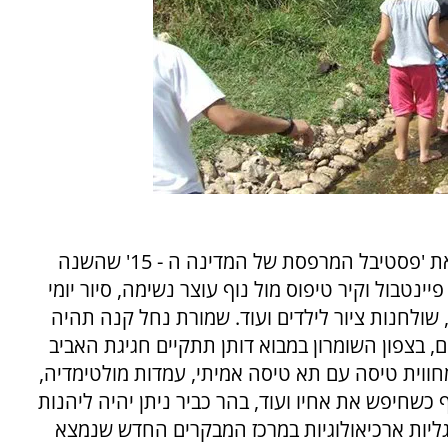
אירועי התיירות בפסח בשומרון יכללו בין השאר את 'פסטיבל המרפסת של המדינה ה - 15' שהשנה
יינטבול וקיר טיפוס מול נוף עוצר נשימה, סיור יומי
לחנות ציור לילדים ועוד. שמורת נחל קנה תהיה
, בצפון השומרון במבוא דותן תתקיים חגיגת האביב
מחווית טיסה עם תא טיסה אמיתי, עמדות מולטימדיה,
 כשחיפש את אחיו ועוד, בהר כביר ניתן יהיה ליהנות
גליות ארכיאולוגיות במרכז המבקרים החדש שנמצא