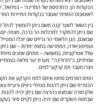
האוטובוס ייצא משלוש נקודות שונות שם ניתן י
הנקודות הן: ה'מרפסת של המדינה' – בפדואל, '
לאוטובוס החוויתי שעובר בנקודות התיירות המרכ
בין השאר לשער קנה משם ניתן להמשיך לנחל ק
שם ניתן להתקרר למרגלות הר ברכה, מצפה יוסף
שבשכם, הגן הלאומי הר גריזים שם יוכלו המטי
ועפיפוניאדה, המחרשה בחוות יתדות – שם ניתן ל
שלל אטרקציות, במשושה – מתחם אמנים מיוחד ב
אמיתיים, ב"הדולינה": מערת יער מלאה בצמחיי
ויצרו מעבר תת קרקעי למים.
המים הזורמים סחפו איתם לתת הקרקע את הקרקע
הכפרית שם ניתן להנות מטיולי גיפים ורעיית צאן
אלון מורה שנמצא בהרצה שם ניתן יהיה להנות פ
שבחוות השקדים שם יהיה ניתן לקיים סיור בעקבו