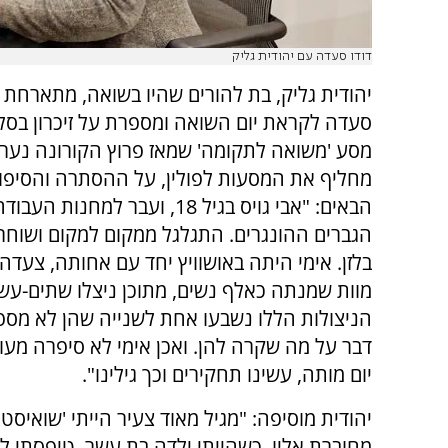
דודו סעדה עם יהודית גליק
יהודית גליק, בת להורים שהיו בשואה, מתארחת א
סעדה לקראת יום השואה ומספרת על זיכרון בסלו
מסע 'משואה לתקומה' שמאז פרוץ הקורונה נערך
מחליף את המסעות לפולין, על ההסתרה והסיפור
הבאים: "אבי גויס בגיל 18, ועבר למחנות 
הגברים ההונגרים. התגלגל ממקום למקום ושוחרר
בלזן. אימי היתה באושוויץ יחד עם אחותה, צעד
מוות שמנתה כאלף נשים, מתוכן ניצלו שתים-עש
הניצולות הללו נשבעו אחת לשנייה שהן לא מספ
דבר על מה שקרה להן. ואכן אימי לא סיפרה מעו
יום מותה, עשינו תחקירים וכך גילינו".
יהודית מוסיפה: "מגיל מאוד צעיר הייתי 'שואיס
מחוברת אליו. כשהייתי ילדה בת עשר, טיפסתי ל