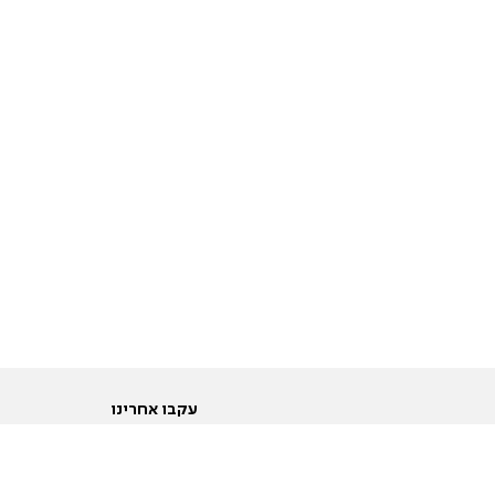
עקבו אחרינו
ות
טוויטר
ם הריון ולידה
פייסבוק