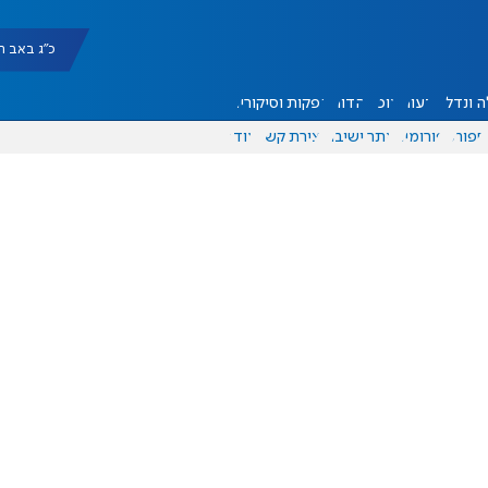
כ"ג באב תשפ"ו |
 ונדל"ן
דעות
אוכל
יהדות
הפקות וסיקורים
ספורט
פורומים
אתר ישיבה
יצירת קשר
עוד