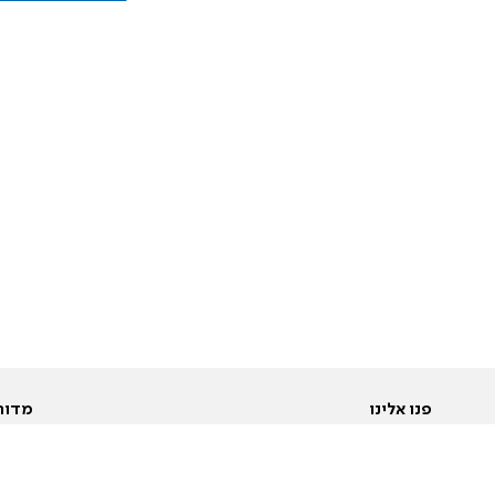
פנו אלינו
מדור
אודות
Pусский
חד
יצירת קשר
عربية
מב