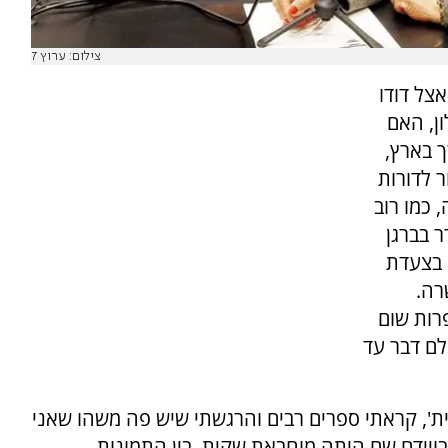
צילום: ערוץ 7
צל דודו
ן, האם
 בארץ,
 לדורות
העבודה, כמו רוב
 בברגן
ה בצעדת
רה.
רות שום
לם דבר עד
טית', קראתי ספרים רבים והרגשתי שיש פה משהו שאני
בויידם שם היתה מוחבאת שקית. בין התמונות