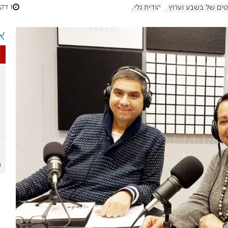
1 דקות
ם של בשבע וערוץ 7
יהודית גליק
א