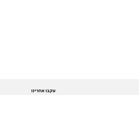
עקבו אחרינו
ות
טוויטר
ם הריון ולידה
פייסבוק
ום לקראת נישואין וזוגיות
אינסטגרם
ום צעירים מעל עשרים
יוטיוב