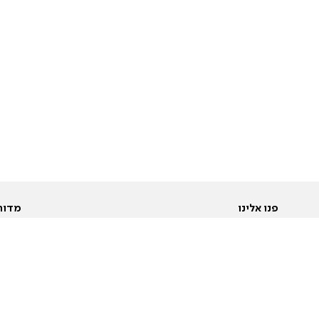
פנו אלינו
מדור
אודות
Pусский
חד
יצירת קשר
عربية
מב
פרסמו אצלנו
בי
תנאי שימוש
פו