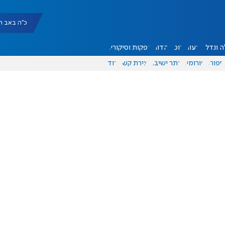
כ"ה באב תשפ"ו |
 ונדל"ן
דעות
אוכל
יהדות
הפקות וסיקורים
ספורט
פורומים
אתר ישיבה
יצירת קשר
עוד