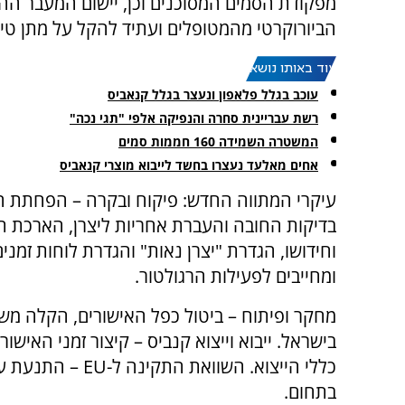
מפקודת הסמים המסוכנים וכן, יישום המעבר הה
הביורוקרטי מהמטופלים ועתיד להקל על מתן טיפ
עוד באותו נושא:
עוכב בגלל פלאפון ונעצר בגלל קנאביס
רשת עבריינית סחרה והנפיקה אלפי "תגי נכה"
המשטרה השמידה 160 חממות סמים
אחים מאלעד נעצרו בחשד לייבוא מוצרי קנאביס
עיקרי המתווה החדש: פיקוח ובקרה – הפחתת ה
בדיקות החובה והעברת אחריות ליצרן, הארכת תו
וחידושו, הגדרת "יצרן נאות" והגדרת לוחות זמני
ומחייבים לפעילות הרגולטור.
מחקר ופיתוח – ביטול כפל האישורים, הקלה מ
בישראל. ייבוא וייצוא קנביס – קיצור זמני האיש
כללי הייצוא. השו
בתחום.