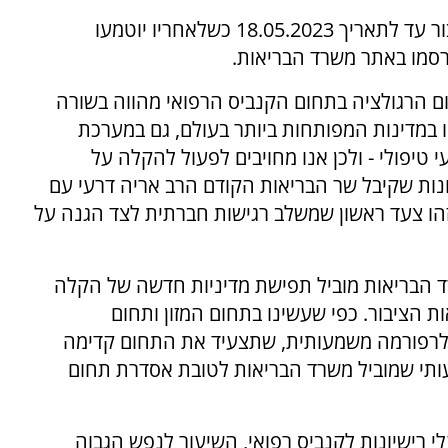
טיוטת המתווה מפורסמת ופתוחה להערות הציבור עד לתאריך 18.05.2023 כשלאחריו יוטמעו
רסמו באתר משרד הבריאות.
 הרגולציה בתחום הקנביס הרפואי מהווה בשורה
 במדינות המפותחות ביותר בעולם, גם במערכת
טיפולי - ולכן אנו מחויבים לפעול להקלה על
ות שקיבל שר הבריאות הקודם הרב אריה דרעי עם
זהו צעד ראשון שמשלב רגישות חברתית לצד הגנה על
ד הבריאות מוביל תפישת מדיניות חדשה של הקלה
ת הציבור. כפי שעשינו בתחום המזון ותחום
 לרפורמה משמעותית, שתצעיד את התחום קדימה
עותי שמוביל משרד הבריאות לטובת אסדרת תחום
 יש בישראל למעלה מ-120 אלף בעלי רישיונות לקנביס רפואי, השיעור לנפש הגבוה