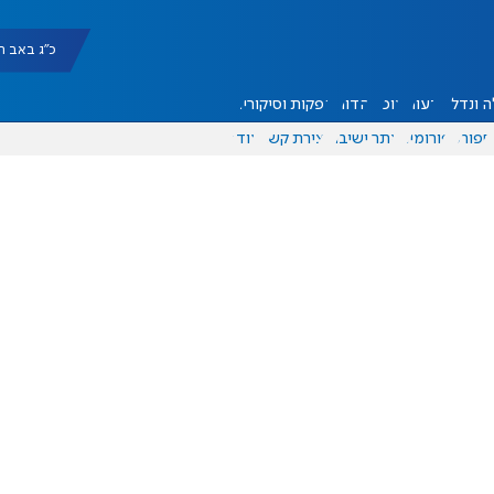
כ"ג באב תשפ"ו |
 ונדל"ן
דעות
אוכל
יהדות
הפקות וסיקורים
ספורט
פורומים
אתר ישיבה
יצירת קשר
עוד