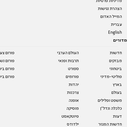
מדיניות פרטיות
הצהרת נגישות
המייל האדום
עברית
English
מדורים
חדשות
העולם הערבי
פורום צע
מבזקים
תרבות ופנאי
פורום נשו
ביטחוני
ספורט
פורום בי
פוליטי-מדיני
פורומים
פורום בי
בארץ
יהדות
בעולם
צרכנות
משפט ופלילים
אופנה
כלכלה ונדל"ן
מוסיקה
דעות
פיוטקאסט
חדשות המגזר
ילדודס