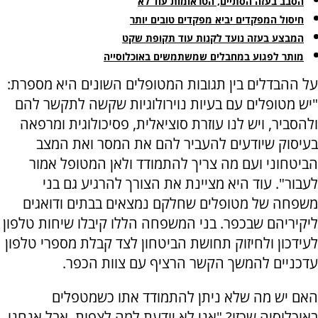
הסבב בעזה הסתיים, הטראומות עוד לא
חיסול המפקדים יביא מפקדים טובים יותר
המבצע בעזה נועד לקנות עוד תקופת שקט
מותר לפגוע במחבלים שמשתמשים באוכלוסייה
על ההבדלים בין תגובות המטופלים השונים היא מספרת:
"יש מטופלים עם בעיות נוירולוגיות שקשה לתקשר להם
ולהסביר, ויש לנו עוזרת סוציאלית, פסיכולוגית ומרפאה
בעיסוק שיודעים להעביר להם את המסר ואת המצב
הביטחוני ועם מה צריך להתמודד ולאן המטופל אמור
לעבור". עוד היא מציינת את הצורך להרגיע גם בני
משפחה של מטופלים שחלקם נמצאים בבתים ודואגים
ליקיריהם שבכפר. בני המשפחה הללו קיבלו שיחות טלפון
לעידכון ולחיזוק תחושת הביטחון לצד קבלת מספרי טלפון
עדכניים להמשך הקשר הרציף עם צוות הכפר.
האם יש מה שלא ניתן להתמודד אתו כשמטפלים
באוכלוסיה שכזו? "אני לא יודעת למה לצפות, אבל אנחנו