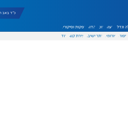
כ"ד באב תשפ"ו |
 ונדל"ן
דעות
אוכל
יהדות
הפקות וסיקורים
ספורט
פורומים
אתר ישיבה
יצירת קשר
עוד