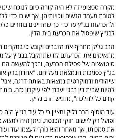
מקרה ספציפי זה לא היה קורה כיום לנוכח שינו
לטובת מעמד הנשים וזכויותיהן, אך יש בו כדי ל
ולהכרעות בג"ץ עד כדי כך שהדיינים בוחרים כ
לבג"ץ שיפסול את הכרעת בית הדין.
הרב גליק מחריף את הדברים וקובע כי במקרים רב
מתאימים את הכרעתם לזו שתתקבל בבג"ץ על מנ
סיטואציה של פסילת הכרעה, ובכך למעשה הם 
בג"ץ כסמכות הנמצאת מעליהם. "אהרון ברק אומ
שיהודית ודמוקרטית נמצאות באותה דרגה, אבל ל
להיות שבית דין רבני יעבוד לפי עיקרון כזה. בית ד
קודם כל להלכה", מדגיש הרב גליק.
עוד מוסיף הרב גליק ומציין כי כל עוד בג"ץ היה 
ופועל רק ליישום חוקי הכנסת, ניתן היה למצוא
את סמכותו, אך מאחר והוא גורף לעצמו עוד ועוד
וכוח החוק, הרי שכפיפות הדיינים לו מנוגדת לה