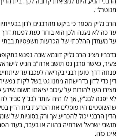
הרבני הגיע היום למציאות קרובה לכך. בית הדי
מנוטרל".
הרב גליק מספר כי ביקש מהרבנים לדון בבעייתי
עד כה לא נענה ולכן הוא בוחר כעת לפנות דרך 
על מעמדן ההלכתי של הכרעות משפטיות בבתי הד
בדבריו מציג הרב גליק דוגמא שבה נפגש בתקופתו
צעיר, כאשר סרבן גט תושב ארה"ב הגיע לישראל 
פנתה דרך טוען רבני בקריאה לעכבו עד שיתחייב
דין כדי לדון בדרישתה ממנו גט בשל לקות נפשית.
מצידו העז להורות על עיכוב יציאתו משום שידע 
לא יפנה לבג"ץ, אך לו היה עותר לבג"ץ סביר לה
שהשופטים היו פוסלים את הכרעת בית הדין בט
הדין הרבני יכול להכריע אך ורק בסוגיות של שומר
תושבי ישראל ואזרחיה בהווה או בעבר, בעוד הסר
אינו כזה.