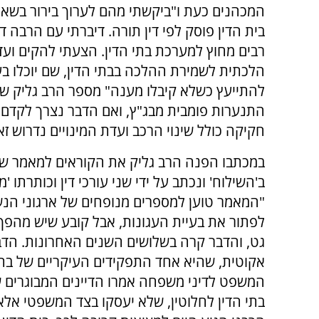
המכהנים כעת ו"ביקשתי מהם לערוך בירור בשאל
בית הדין פוסק לפי דין תורה. דיברתי עם הרבה די
רבים מחוץ למערכת בתי הדין. הצעתי להקים ועד
הלכתית לשמירת ההלכה בבתי הדין, שם יוכלו בעל
להתייעץ כשלא קיבלו מענה" מספר הרב גליק שיז
התנערות פומבית מבג"ץ, ואם הדבר נצרך לקדם ש
חקיקה כולל שינוי הרכב ועדת המינויים נדרוש ז
במכתבו הפנה הרב גליק את הקוראים למאמר ש
ב'השילוח' ונכתב על ידי שני עורכי דין וכותרתו 
"המאמר טוען למספרים מנופחים של ארגוני הנש
לפתור את בעיית העגונות, אבל קובע שיש מהפך ג
גט, והדבר קרה בשלושים השנים האחרונות. ה
אקוטית, שהיא אחד התפקידים העיקריים של בתי 
המשפט לדיני משפחה אמרו הדיינים המבוגרים 
בתי הדין לחלוטין, שלא יעסקו בצד המשפטי אלא 