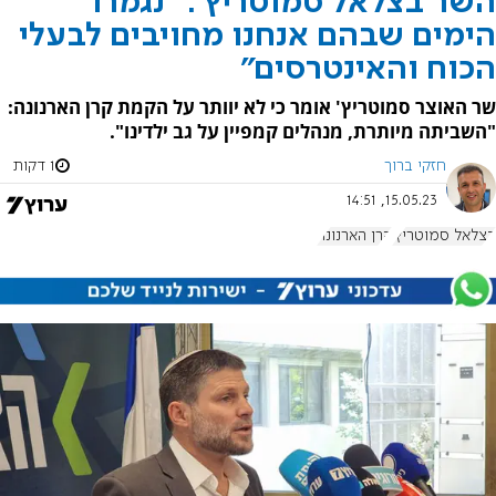
השר בצלאל סמוטריץ': "נגמרו
הימים שבהם אנחנו מחויבים לבעלי
הכוח והאינטרסים"
שר האוצר סמוטריץ' אומר כי לא יוותר על הקמת קרן הארנונה:
"השביתה מיותרת, מנהלים קמפיין על גב ילדינו".
חזקי ברוך
1 דקות
15.05.23, 14:51
בצלאל סמוטריץ'
קרן הארנונה