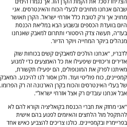
הצליחו לסכל את הקמת הקרן הזו. אך נגמרו הימים
שבהם אנחנו מחויבים לבעלי הכוח והאינטרסים. אני
מחויב אך ורק לטובת כלל אזרחי ישראל. הקרן תאושר
היום בוועדת הכספים ובשבוע הבא במליאת הכנסת
בעז"ה, תעשה צדק היסטורי ותתרום למאבק שאנחנו
מנהלים ביוקר המחייה ויוקר הדיור.
לדבריו, "אנחנו הולכים למאבקים קשים בכוחות שוק
אדירים וריכוזיים שיפעילו את כל האמצעים כדי למנוע
מאיתנו לפרק את המונופולים, הם יפעילו תקשורת,
קמפיינים, כוח פוליטי ועוד. ולכן אסור לנו להיכנע. המאבק
של בעלי האינטרסים והכוח בקרן הארנונה זה רק הפרומו.
אבל אנחנו עובדים רק אצל אזרחי ישראל".
"אני מחזק את חברי הכנסת בקואליציה וקורא להם לא
להתקפל מול הלחצים והאיומים לפגוע בהם אישית
בפריימריז ובקמפיינים. כולנו צריכים להצביע כאיש אחד