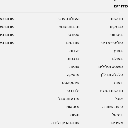
מדורים
חדשות
העולם הערבי
פורום צע
מבזקים
תרבות ופנאי
פורום נשו
ביטחוני
ספורט
פורום בי
פוליטי-מדיני
פורומים
פורום בי
בארץ
יהדות
בעולם
צרכנות
משפט ופלילים
אופנה
כלכלה ונדל"ן
מוסיקה
דעות
פיוטקאסט
חדשות המגזר
ילדודס
אוכל
מודעות אבל
כיפה שחורה
מזג אוויר
דיגיטל
תגיות
צעירים
פורום הריון ולידה