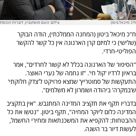
ח"כ מיכאל ביטון
צילום: נועם מושקוביץ, דוברות הכנסת
ח"כ מיכאל ביטון (המחנה הממלכתי), הודה הבוקר
(שלישי) כי למיזם קרן הארנונה אין כל קשר להקשר
הפוליטי-חרדי.
"הסיפור של הארנונה בכלל לא קשור לחרדים", אמר
בראיון לרדיו 'קול חי'. "זו גחמה של נערי האוצר.
התעקשות של סמוטריץ' שמצא פרויקט ל'צדק חלוקתי'
ש'במקרה' ביהודה ושומרון לא משלמים".
בדבריו תקף את תקציב המדינה המתגבש. "אין בתקציב
המדינה כלום ליוקר המחיה", תקף ביטון. "נטשו את כל
ההבטחות: להקפיא את המשכנתאות ומחירי החשמל,
לעשות דיור בר השגה.