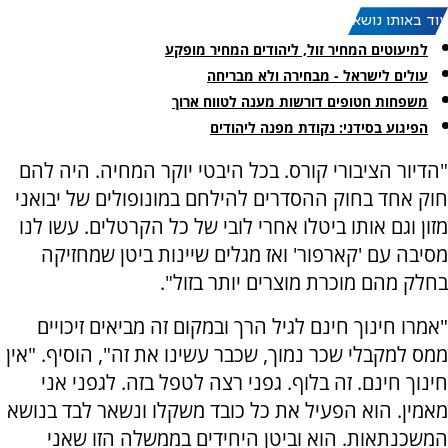
עוד באותו נושא:
למיעוטים המחיר זול, ליהודים המחיר מופקע
עולים לישראל - מבחירה ולא מבריחה
משפחות חטופים דורשות מענה לטווח ארוך
הפיגוע בסידני: נקודת מפנה ליהודים
"הדיור הציבורי קורס. בכל היבטי יוקר המחיה. היה להם
חוק אחד בחוק ההסדרים להילחם במונופולים של יבואני
מזון וגם אותו ביטלו אחרי לובי של כל הקרטלים. עשו לנו
מסיבה עם 'קארפור' ואז מגלים שיינות ביטן שמחזיקה
בחלק מהם מוכרת מוצרים יותר בזול".
"אמרו חינוך חינם לגיל הרך ובמקום זה מביאים זיכויים
ממס למקבלי שכר נמוך, שכבר עשינו את זה", הוסיף. "אין
חינוך חינם. זה בלוף. גפני רצה לטפל בזה. לגפני אני
מאמין. הוא הפעיל את כל כובד משקלו ונשאר לבד בנושא
המשכנתאות. הוא וביטן היחידים בממשלה הזו שאני