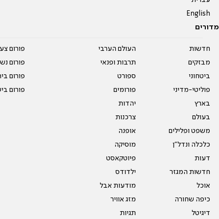
English
מדורים
חדשות
העולם הערבי
פורום צע
מבזקים
תרבות ופנאי
פורום נשו
ביטחוני
ספורט
פורום בי
פוליטי-מדיני
פורומים
פורום בי
בארץ
יהדות
בעולם
צרכנות
משפט ופלילים
אופנה
כלכלה ונדל"ן
מוסיקה
דעות
פיוטקאסט
חדשות המגזר
ילדודס
אוכל
מודעות אבל
כיפה שחורה
מזג אוויר
דיגיטל
תגיות