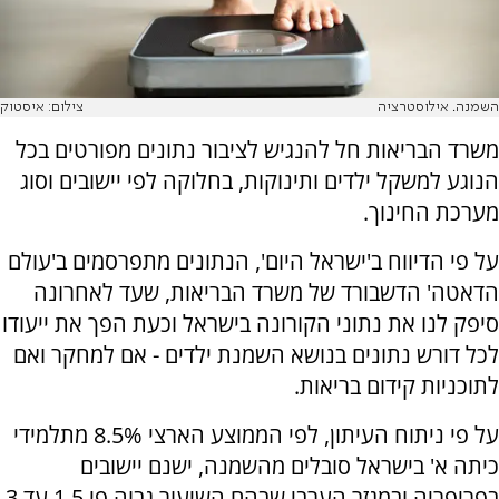
השמנה. אילוסטרציה
צילום: איסטוק
משרד הבריאות חל להנגיש לציבור נתונים מפורטים בכל
הנוגע למשקל ילדים ותינוקות, בחלוקה לפי יישובים וסוג
מערכת החינוך.
על פי הדיווח ב'ישראל היום', הנתונים מתפרסמים ב'עולם
הדאטה' הדשבורד של משרד הבריאות, שעד לאחרונה
סיפק לנו את נתוני הקורונה בישראל וכעת הפך את ייעודו
לכל דורש נתונים בנושא השמנת ילדים - אם למחקר ואם
לתוכניות קידום בריאות.
על פי ניתוח העיתון, לפי הממוצע הארצי 8.5% מתלמידי
כיתה א' בישראל סובלים מהשמנה, ישנם יישובים
בפריפריה ובמגזר הערבי שבהם השיעור גבוה פי 1.5 עד 3.