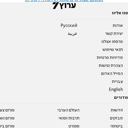
פנו אלינו
אודות
Pусский
יצירת קשר
عربية
פרסמו אצלנו
תנאי שימוש
מדיניות פרטיות
הצהרת נגישות
המייל האדום
עברית
English
מדורים
חדשות
העולם הערבי
פורום צע
מבזקים
תרבות ופנאי
פורום נשו
ביטחוני
ספורט
פורום בי