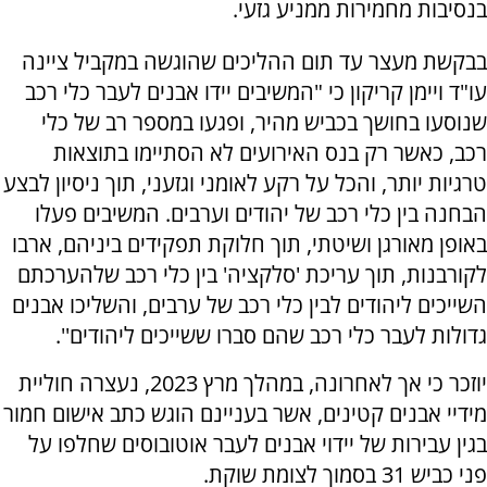
בנסיבות מחמירות ממניע גזעי.
בבקשת מעצר עד תום ההליכים שהוגשה במקביל ציינה
עו"ד ויימן קריקון כי "המשיבים יידו אבנים לעבר כלי רכב
שנוסעו בחושך בכביש מהיר, ופגעו במספר רב של כלי
רכב, כאשר רק בנס האירועים לא הסתיימו בתוצאות
טרגיות יותר, והכל על רקע לאומני וגזעני, תוך ניסיון לבצע
הבחנה בין כלי רכב של יהודים וערבים. המשיבים פעלו
באופן מאורגן ושיטתי, תוך חלוקת תפקידים ביניהם, ארבו
לקורבנות, תוך עריכת 'סלקציה' בין כלי רכב שלהערכתם
השייכים ליהודים לבין כלי רכב של ערבים, והשליכו אבנים
גדולות לעבר כלי רכב שהם סברו ששייכים ליהודים''.
יוזכר כי אך לאחרונה, במהלך מרץ 2023, נעצרה חוליית
מידיי אבנים קטינים, אשר בעניינם הוגש כתב אישום חמור
בגין עבירות של יידוי אבנים לעבר אוטובוסים שחלפו על
פני כביש 31 בסמוך לצומת שוקת.