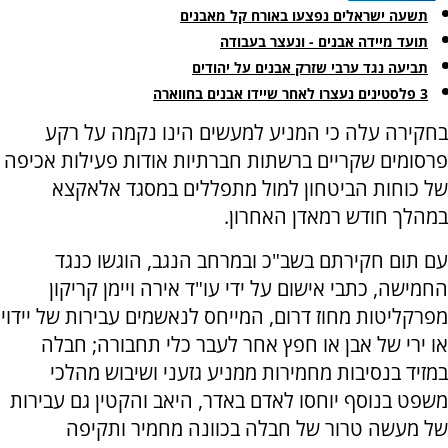
תשעה ישראלים נפצעו באורח קל מאבנים
תועד מיידה אבנים - ונעצר בעבודה
תביעה נגד ערבי שזרק אבנים על יהודים
3 פלסטינים נעצרו לאחר שיידו אבנים בחווארה
בחקירה עלה כי המניע למעשים הינו נקמה על רקע
פרסומים שקריים ברשתות חברתיות אודות פעילות אכיפה
של כוחות הביטחון למול מתפללים במסגד אלאקצא
במהלך חודש רמאדן האחרון.
עם תום חקירתם בשב"כ ובמרחב הנגב, הוגשו כנגד
החמישה, כתבי אישום על ידי עו"ד אירה ויימן קריקון
מפרקליטות מחוז דרום, המייחס לנאשמים עבירות של יידוי
או ירי של אבן או חפץ אחר לעבר כלי תחבורה; חבלה
במזיד בנסיבות מחמירות ממניע גזעני ושיבוש מהלכי
משפט בנוסף יוחסו לאדם באדר, היאב והקטין גם עבירות
של מעשה טרור של חבלה בכוונה מחמיר ותקיפה