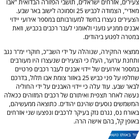
צעירים, אזרחים ישראלים, תושבי הפזורה הבדואית "אבו
מאדי", הצמודה לכביש 25 וסמוכה לישוב באר שבע.
הצעירים נעצרו בחשד למעורבותם במספר אירועי יידוי
אבנים ממניע גזעני ולאומני לעבר רכבים בכביש, וזאת
במטרה לפגוע ביהודים.
ממצאי החקירה, שנוהלה על ידי השב"כ, חוקרי ימ"ר נגב
ותחנת ערוער, העלו כי הצעירים שנעצרו היו מעורבים
במספר אירועים של יידוי אבנים לעבר רכבים פרטיים
שחלפו על פני כביש 25 באזור צומת אבו תלול, בדרכם
לבאר שבע. עוד עלה כי יידוי האבנים על ידי החוליה
נעשה לאחר תצפית ואיתורם של רכבים המזוהים ככאלה
המשמשים נוסעים שהינם יהודים. כתוצאה ממעשיהם,
באורח נס, נגרם נזק בעיקר לרכבים ונפצעו שני אזרחים
באופן קל, בהם אישה הרה.
עוד באותו נושא: