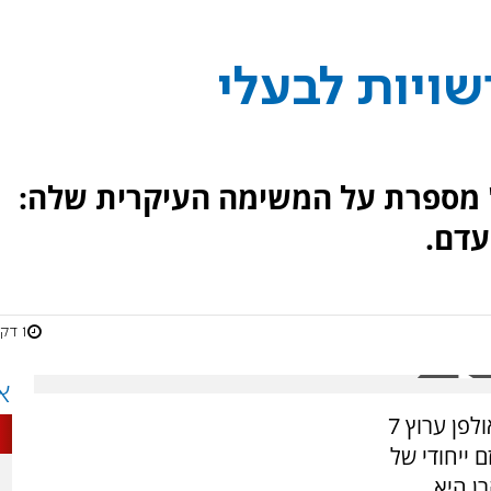
ויות לבעלי
' מספרת על המשימה העיקרית שלה:
עדם.
1 דקות
א
ריבה מושכל מנכ"לית 'קרן שלם' בראיון מיוחד באולפן ערוץ 7
זם ייחודי של
ן היא