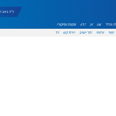
כ"ה באב תשפ"ו |
 ונדל"ן
דעות
אוכל
יהדות
הפקות וסיקורים
ספורט
פורומים
אתר ישיבה
יצירת קשר
עוד