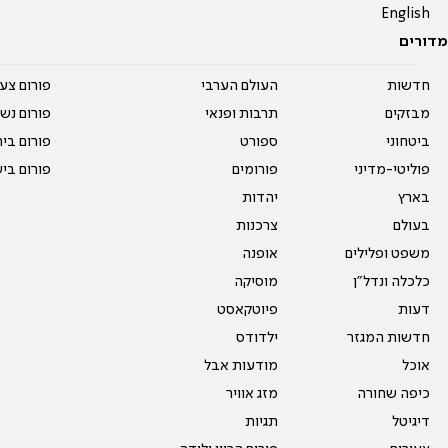
English
מדורים
חדשות
העולם הערבי
פורום צע
מבזקים
תרבות ופנאי
פורום נשו
ביטחוני
ספורט
פורום בי
פוליטי-מדיני
פורומים
פורום בי
בארץ
יהדות
בעולם
צרכנות
משפט ופלילים
אופנה
כלכלה ונדל"ן
מוסיקה
דעות
פיוטקאסט
חדשות המגזר
ילדודס
אוכל
מודעות אבל
כיפה שחורה
מזג אוויר
דיגיטל
תגיות