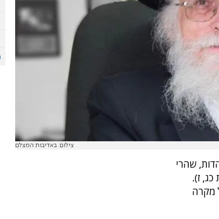
צילום: באדיבות המצלם
דות, שהרי
ג, ז).
 מקרה