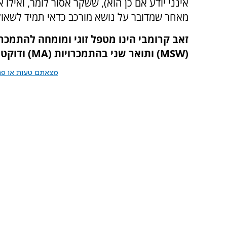
אינני יודע אם כן הוא), ששקר אסור לומר, ואילו 
מאחר שמדובר על נושא מורכב כדאי תמיד לשאול 
זאב קרומבי הינו מטפל זוגי ומומחה להתמכר
(MSW) ותואר שני בהתמכרויות (MA) ודוקטורנט בתחום הטיפול הזוגי באוניברסיטת חיפה.
מצאתם טעות או פרס