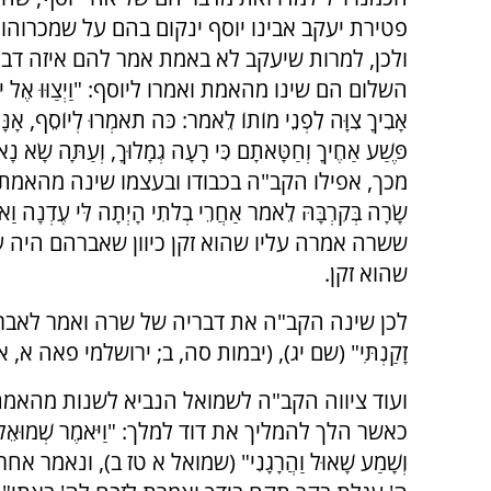
פטירת יעקב אבינו יוסף ינקום בהם על שמכרוהו
ולכן, למרות שיעקב לא באמת אמר להם איזה דבר
השלום הם שינו מהאמת ואמרו ליוסף: "וַיְצַוּוּ אֶל יוֹ
אָבִיךָ צִוָּה לִפְנֵי מוֹתוֹ לֵאמֹר: כֹּה תֹאמְרוּ לְיוֹסֵף, אָנּ
פֶּשַׁע אַחֶיךָ וְחַטָּאתָם כִּי רָעָה גְמָלוּךָ, וְעַתָּה שָׂ
מכך, אפילו הקב"ה בכבודו ובעצמו שינה מהאמת כד
שָׂרָה בְּקִרְבָּהּ לֵאמֹר אַחֲרֵי בְלֹתִי הָיְתָה לִּי ע
ששרה אמרה עליו שהוא זקן כיוון שאברהם היה 
שהוא זקן.
לכן שינה הקב"ה את דבריה של שרה ואמר לאברהם: "לָמָּה
זָקַנְתִּי" (שם יג), (יבמות סה, ב; ירושלמי פאה א, א
ועוד ציווה הקב"ה לשמואל הנביא לשנות מהאמ
כאשר הלך להמליך את דוד למלך: "וַיֹּאמֶר שְׁמוּאֵל אֵ
וְשָׁמַע שָׁאוּל וַהֲרָגָנִי" (שמואל א טז ב), ונאמר אחר ז