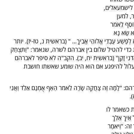
 לישמעאלים,
, למען
סֵף לֵאמֹר
ָא שָׂא נָא
א נָא לְפֶשַׁע עַבְדֵי אֱלֹוהֵי אָבִיךָ… " (בראשית נ, טז-יז). יותר
י להטיל שלום בין אברהם לשרה, שנאמר: "וַתִּצְחַק
ֶדְנָה וַאדֹנִי זָקֵן" (בראשית יח, יב). הקב"ה לא סיפר לאברהם
עלול להיפגע אם הוא היה שומע שאשתו חושבת
 זֶּה צָחֲקָה שָׂרָה לֵאמֹר הַאַף אֻמְנָם אֵלֵד וַאֲנִי
).
ת כשאמר לו
יךְ אֵלֵךְ
ה: "וַיֹּאמֶר