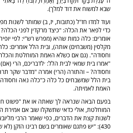
ה' עֶגְלַת בָּקָר תִּקַּח בְּיָדֶךָ וְאָמַרְתָּ לִזְבֹּחַ לַה' בָּאת
שבא למשוח את דוד למלך).
ועוד למדו חז"ל (כתובות, יז, ב) שמותר לשנות מפ
כדי לפאר את הכלה: "כיצד מרקדין לפני הכלה? 
אומרים: כלה כמות שהיא (מפרש רש"י: לפי יופיה
מקלסין (משבחים) אותה), ובית הלל אומרים: כל
וחסודה". (גם אם כשלא האמת המוחלטת והכלה לא
"אמרו בית שמאי לבית הלל: ׳לדבריכם, הרי (אם)
וחסודה? – והתורה (הרי) אמרה "מדבר שקר ת
בית הלל שמשבחים כל כלה כ"כלה נאה וחסודה" (
האמת לאמיתה.
בפעם הבאה שנראה לך שאתה או את "פשוט חייב 
המוחלטת, אולי כדאי שתשקלו שוב אם אמירת הא
לשנות קצת את הדברים, כפי שאמר הרבי מליובא
430): "יש פתגם שאומרים בשם רבינו הזקן (לא