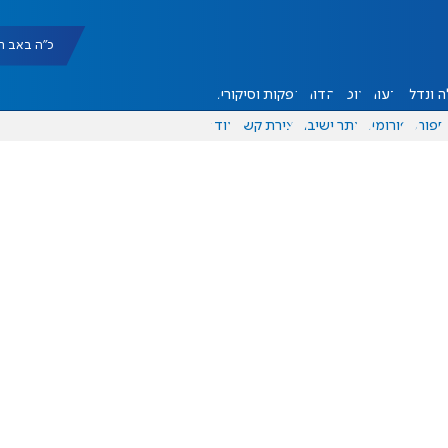
כ"ה באב תשפ"ו |
 ונדל"ן
דעות
אוכל
יהדות
הפקות וסיקורים
ספורט
פורומים
אתר ישיבה
יצירת קשר
עוד