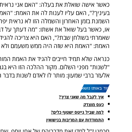
כאשר אישה שואלת את בעלה: "האם אני נראית 
בעיניך?", האם עליו לענות לה את האמת: "האמ
השמנת בזמן האחרון והשמלה הזו לא נראית יפה ע
או, כאשר בעל שואל את אשתו: "מה דעתך על ד
שאמרתי בשולחן שבת?", האם היא צריכה להגיד 
האמת: "האמת היא שזה היה ממש משעמם ולא עני
כנראה שלא תמיד חייבים להגיד את האמת המוחל
"לשנות" מפני השלום. מקור ההלכה הזו היא בגמר
אלעזר ברבי שמעון: מותר לו לאדם לשנות בדבר הש
עוד באותו נושא:
איך לקבל מה שאני צריך?
כעס מוצדק
למה שביל גייטס ישטוף כלים?
התמודדות עם המריבות בנישואין
חכמנו ז"ל למדו זאת מדבריהם של אחי יוסף, ש