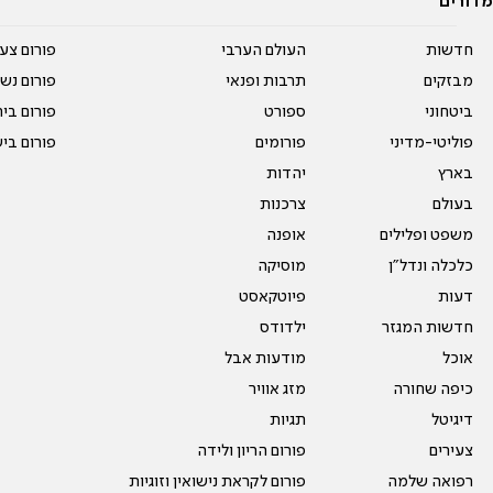
מדורים
חדשות
העולם הערבי
פורום צע
מבזקים
תרבות ופנאי
פורום נשו
ביטחוני
ספורט
פורום בי
פוליטי-מדיני
פורומים
פורום בי
בארץ
יהדות
בעולם
צרכנות
משפט ופלילים
אופנה
כלכלה ונדל"ן
מוסיקה
דעות
פיוטקאסט
חדשות המגזר
ילדודס
אוכל
מודעות אבל
כיפה שחורה
מזג אוויר
דיגיטל
תגיות
צעירים
פורום הריון ולידה
רפואה שלמה
פורום לקראת נישואין וזוגיות