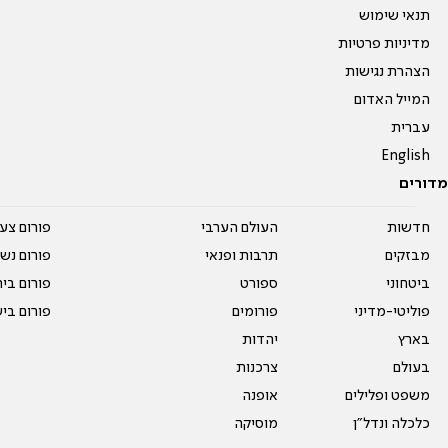
תנאי שימוש
מדיניות פרטיות
הצהרת נגישות
המייל האדום
עברית
English
מדורים
חדשות
העולם הערבי
פורום צע
מבזקים
תרבות ופנאי
פורום נשו
ביטחוני
ספורט
פורום בי
פוליטי-מדיני
פורומים
פורום בי
בארץ
יהדות
בעולם
צרכנות
משפט ופלילים
אופנה
כלכלה ונדל"ן
מוסיקה