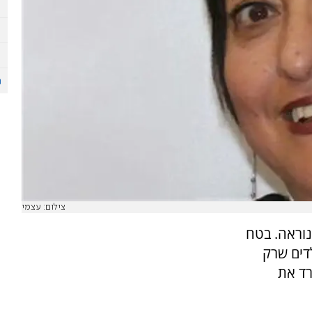
צילום: עצמי
נוראה. בטח
דים שרק
יחיד ששרד את