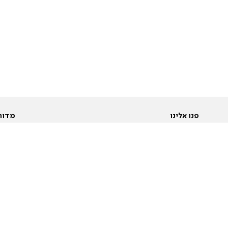
פנו אלינו
מדור
אודות
Pусский
חד
יצירת קשר
عربية
מב
פרסמו אצלנו
בי
תנאי שימוש
פו
מדיניות פרטיות
בא
הצהרת נגישות
בע
המייל האדום
מש