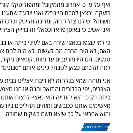
ואף על פי כן אחרוג מהמקובל ומהפוליטקלי קור
בזעקה "כצאן לטבח היינו"?? ואני יודעת שתענו 
משווה? יש לנו צה"ל חזק ומדינה והייטק וכלכלה 
ואני אשיב כי באופן פראדוכסאלי זה בדיוק הצידו
כי למי שצפו בנאצי שירה באם לעיני ביתה או בבת
האם, לא היה הרבה מה לעשות. לא היה להם צבא,
טנקים. הם היו מורעבים עד מוות, קופאים מקור, 
למה הלכתם כצאן לטבח? כינינו אותם "סבונים".
אני תוהה שמא בגלל זה לא דיברו אצלינו בבית על
הצברים, יפי הבלורית והתואר והנה אנחנו מאפש
ביתה רק כי היא יהודייה הוא נאצי- לרצוח אותנו
מאשימים אותנו ככובשים ומזהים תהליכים ביודע
והוא אחראי על כך שיצא משם בשקית שחורה.
עוד באותו נושא: