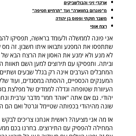
ארקדי זיני והבולשביקים
מ"פוגרום בחווארה" ועד "תרחיש חטיפה"
משבר חוקתי ופפוס בן יהודה
רצח אופי
אני פונה לממשלה ולעומד בראשה, תפסיקו להבט
שתתפסו את המפגע ותבואו איתו חשבון. זה מס 
לא מנע ולא ימנע את האסון את הרצח הבא של א
וביתה. ותפסיקו עם תירוצים למען השם תאוות 
המחבלים הערבים אינה רק בגלל שבעים ושתיים 
המענקים הכספיים, ההסתה במסגדים, ועוד שלל
העיוורת שטופחה וגדלה לממדים של מפלצת בזכ
יהודי. גם אם אתה "אוהד חמו" מדבר ערבית ונ
שונה מהיהודי בכפותה שטיימל וגרטל ואם הם היו
אז מה אני מציעה? ראשית אנחנו צריכים לבקש ס
המחילה להפסיק עם התירוצים. בחרנו בכם ממשלת