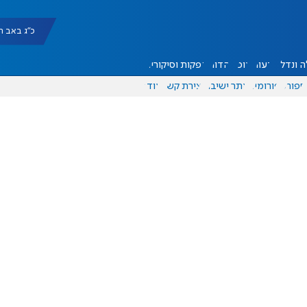
כ"ג באב תשפ"ו |
 ונדל"ן
דעות
אוכל
יהדות
הפקות וסיקורים
ספורט
פורומים
אתר ישיבה
יצירת קשר
עוד