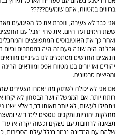
אם זה יפגע בשלום עם סעודיה ו/או כל תירוץ נבו
ברווזים במטווח, אתם שומעים?????
אני כבר לא צעירה, וזוכרת את כל הפיגועים מא
ששת הימים ועד היום. את פחי הזבל עם החפצים
ואחר כך את האוטובוסים המתפוצצים והמחבלי
אבל זה היה שונה פעם זה היה במסתרים וכיום 
הנאצים החדשים מסתכלים לנו בעיניים מוודאים
יהודים ואז יורים בנו מטווח אפס ומוודאים הריגה 
ומפיצים סרטונים.
אם אני לא יכולה לשתוק מה יאמרו הצעירים שה
רותח יותר. אם הממשלה ושר הבטחון לא יקחו א
ויתחילו לעשות, לא יותר מאותו דב,ר אלא ישנו 
מחלקות יהודיות ותקנים נוספים לימ"ר שי ומעצרי
תצאנה לרחובות עם נשקים וכשזה יקרה אז עוד 
שלהם עם המדינה נגמר בגלל עילת הסבירות, כי 