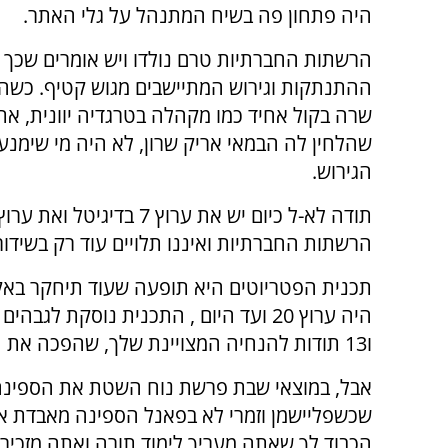
היה פתחון פה בשיח המתנהל על גלי האתר.
הרשתות החברתיות טרם נולדו ויש אומרים שכ
ההתנתקות וגירוש המתיישבים מגוש קטיף. כש
שרה בקול אחיד כמו מקהלה בטרגדיה יוונית, את
שהלחין לה הבמאי אריק שרון, לא היה מי שימנ
הגירוש.
הרשתות החברתיות ואיננו תלויים עוד רק בשידור
תכנית הפטריוטים היא תופעה שעוד תיחקר באקד
ו13 תודות להנחיה המצויינת שלך, שהפכה את התכנית למופע רציני מצד אחד ומשעשע מהצד השני.
אבל, במוצאי שבת פרשת נוח השטת את הספינה
שכשפליישמן וזמרי לא בפאנל הספינה מאבדת את
הכבוד לך שאתה מעריך לימוד תורה ואתה מזכיר 