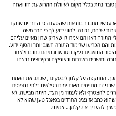
טובר נתת בכלל מקום לאיוולת המרושעת הזו ואתה
ז עכשיו מתברר בוודאות שהטענה כי החרדים שתקו
ות שלהם, נכונה. להווי ידוע לך כי הרב משה
לי התורה דאז והם אמרו לו שאריק שרון מאיים עליהם
 והם הכריעו שלימוד התורה חשוב יותר והסוף ידוע.
יסוד התושבים נעקרו וגורשו ובתיהם נחרבו ולאחר
ה ותושבים בשדרות ובאופקים ובקיבוצים נרצחו
 מכך. המתקפה על קלמן ליבסקינד, שכתב את האמת
בניהם מגוייסים מאות ימים בגילאים בלתי נתפסים
דים להצטרף ולא לעמוד מן הצד, היתה מבישה. לא
שהוא כתב אז נציג החרדים בפאנל טען שהוא לא
משיך להעריך את קלמן… אמיתי.