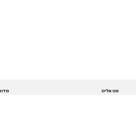
פנו אלינו
מדור
אודות
Pусский
חד
יצירת קשר
عربية
מב
פרסמו אצלנו
בי
תנאי שימוש
פו