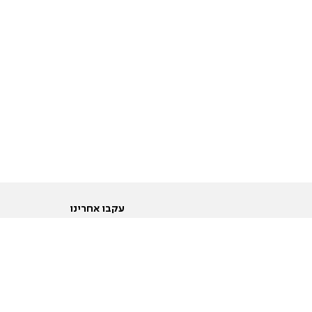
עקבו אחרינו
ות
טוויטר
ם הריון ולידה
פייסבוק
ום לקראת נישואין וזוגיות
אינסטגרם
ום צעירים מעל עשרים
יוטיוב