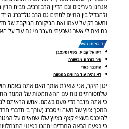
אנחנו מעריכים וגם הדיין הרב זרביב, מבית הד
ולהבדיל בין החיים למתים גם הרב גולדברג הי"ד 
וחשב רק על עצמו ואת הביקורת הנוקבת של חז"ל ע
נח זאת לי אשר נשבעתי מעבר מי נח עוד על האר
עוד באותו נושא:
ריטואל קבוע, צפוי ומעצבן
עיר בורחת מבשורה
התגבר כארי
לא נהיה עוד ברווזים במטווח
ינון היקר, אני שואלת אותך האם אתה באמת חו
שלמסורתיים נוח עם ההשתמטות של המגזר החרד
כי אתה מדבר מדי פעם בשמם. אמש הראיתם לנו 
המסך ציוץ של משה וייסברג (עורך ב"חדברי חרדי
להיכנס בשצף קצף בציוץ שלו שמאיים על המגזר 
כי בפעם הבאה החרדים יתמכו בפינוי התנחלויות