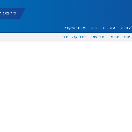
כ"ד באב תשפ"ו |
 ונדל"ן
דעות
אוכל
יהדות
הפקות וסיקורים
ספורט
פורומים
אתר ישיבה
יצירת קשר
עוד